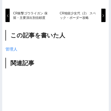
CR衝撃ゴウライガン 保
CR地獄少女弐（2） スペ
留・主要演出別信頼度
ック・ボーダー攻略
この記事を書いた人
管理人
関連記事