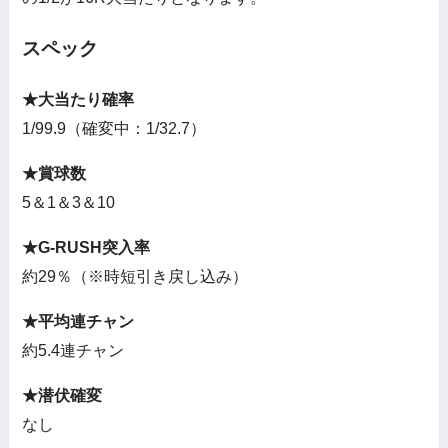
スペック
★大当たり確率
1/99.9（確変中：1/32.7）
★賞球数
5＆1＆3＆10
★G-RUSH突入率
約29％（※時短引き戻し込み）
★平均連チャン
約5.4連チャン
★潜伏確変
なし