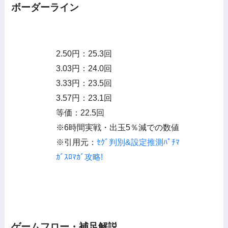
ボーダーライン
2.50円：25.3回
3.03円：24.0回
3.33円：23.5回
3.57円：23.1回
等価：22.5回
※6時間実戦・出玉5％減での数値
※引用元：
ｾｸﾞ判別&設定推測ﾊﾟﾁﾏ
ｶﾞｽﾛﾏｶﾞ攻略!
ゲームフロー・補足解説