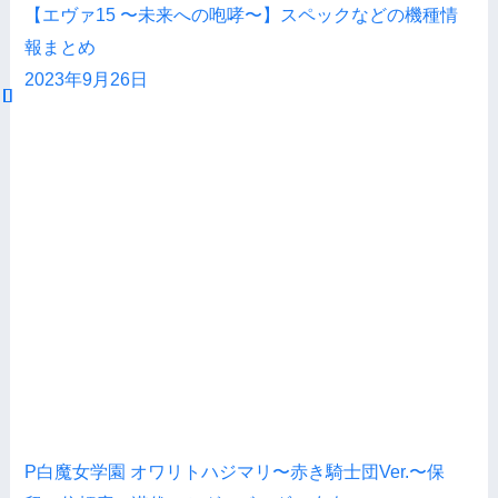
【エヴァ15 〜未来への咆哮〜】スペックなどの機種情
報まとめ
2023年9月26日
P白魔女学園 オワリトハジマリ〜赤き騎士団Ver.〜保