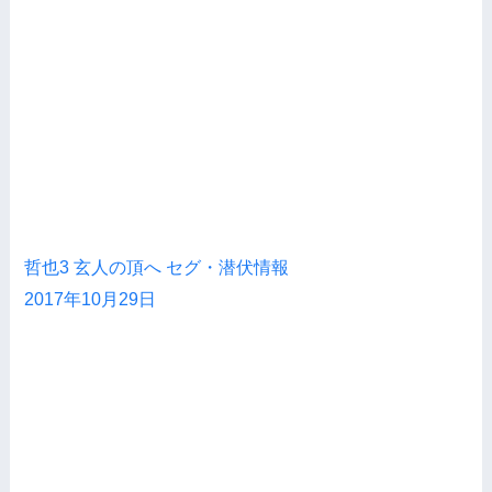
哲也3 玄人の頂へ セグ・潜伏情報
2017年10月29日