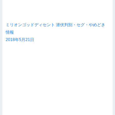
ミリオンゴッドディセント 潜伏判別・セグ・やめどき
情報
2018年5月21日