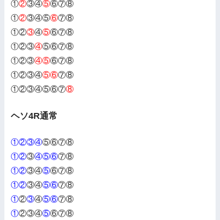
①
②
③④
⑤
⑥⑦⑧
①
②
③④⑤
⑥
⑦⑧
①②
③
④
⑤
⑥⑦⑧
①②③
④
⑤⑥⑦⑧
①②③
④⑤
⑥⑦⑧
①②③④
⑤⑥
⑦⑧
①②③④⑤⑥⑦
⑧
ヘソ4R通常
①②③④
⑤⑥⑦⑧
①②
③
④⑤⑥
⑦⑧
①②
③④
⑤
⑥⑦⑧
①②
③④
⑤⑥
⑦⑧
①
②
③
④
⑤⑥
⑦⑧
①
②③④
⑤
⑥⑦⑧