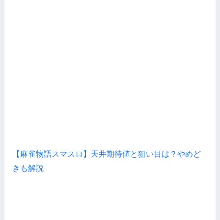
【麻雀物語スマスロ】天井期待値と狙い目は？やめど
きも解説