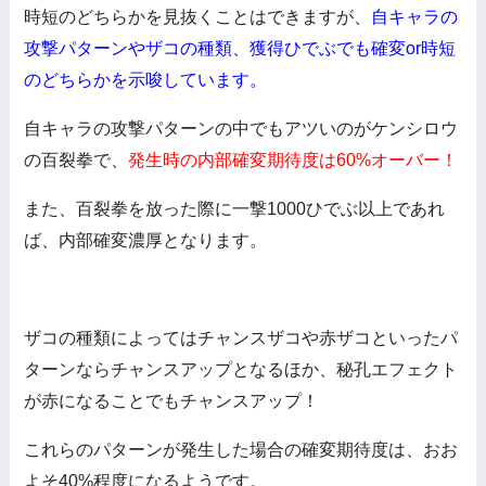
時短のどちらかを見抜くことはできますが、
自キャラの
攻撃パターンやザコの種類、獲得ひでぶでも確変or時短
のどちらかを示唆しています。
自キャラの攻撃パターンの中でもアツいのがケンシロウ
の百裂拳で、
発生時の内部確変期待度は60%オーバー！
また、百裂拳を放った際に一撃1000ひでぶ以上であれ
ば、内部確変濃厚となります。
ザコの種類によってはチャンスザコや赤ザコといったパ
ターンならチャンスアップとなるほか、秘孔エフェクト
が赤になることでもチャンスアップ！
これらのパターンが発生した場合の確変期待度は、おお
よそ40%程度になるようです。