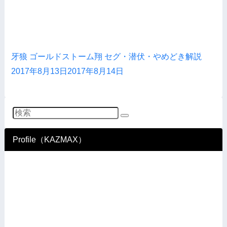
牙狼 ゴールドストーム翔 セグ・潜伏・やめどき解説
2017年8月13日
2017年8月14日
Profile（KAZMAX）