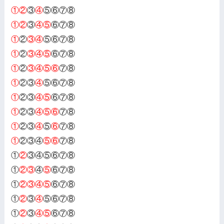
①②
③
④
⑤⑥⑦⑧
①②
③
④⑤
⑥⑦⑧
①
②
③④
⑤⑥⑦⑧
①
②
③④⑤
⑥⑦⑧
①
②
③④⑤⑥
⑦⑧
①
②③
④
⑤⑥⑦⑧
①
②③
④⑤
⑥⑦⑧
①
②③
④⑤⑥
⑦⑧
①
②③
④
⑤
⑥
⑦⑧
①
②③④
⑤⑥
⑦⑧
①
②
③④⑤⑥⑦⑧
①
②③
④
⑤
⑥⑦⑧
①
②③④⑤
⑥⑦⑧
①
②
③
④
⑤⑥⑦⑧
①
②
③
④⑤
⑥⑦⑧