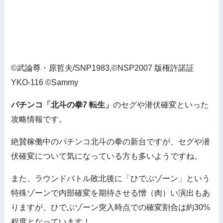
©武論尊・原哲夫/SNP1983,©NSP2007 版権許諾証
YKO-116 ©Sammy
パチンコ「北斗の拳7 転生」
のセグや潜伏確変といった
攻略情報です。
絶賛稼働中のパチンコ北斗の拳の新台ですが、セグや潜
伏確変について気になっている方も多いようですね。
また、ラウンドバトル敗北後に「ひでぶゾーン」という
特殊ゾーンで内部確変を期待させる憎（肉）い演出もあ
りますが、ひでぶゾーン突入時点での確変割合は約30%
程度となっています！