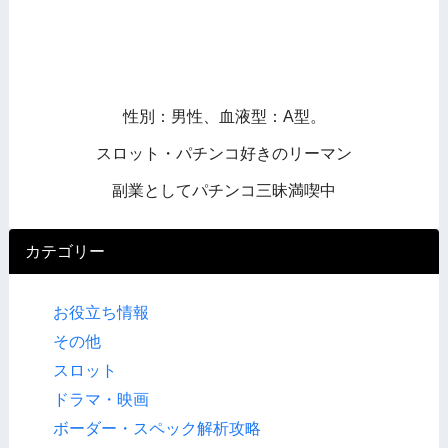
性別：男性、血液型：A型。
スロット・パチンコ好きのリーマン
副業としてパチンコ三昧満喫中
カテゴリー
お役立ち情報
その他
スロット
ドラマ・映画
ボーダー・スペック解析攻略