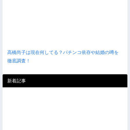
高橋尚子は現在何してる？パチンコ依存や結婚の噂を
徹底調査！
新着記事