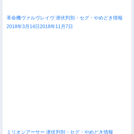
革命機ヴァルヴレイヴ 潜伏判別・セグ・やめどき情報
2018年3月14日
2018年11月7日
ミリオンアーサー 潜伏判別・セグ・やめどき情報