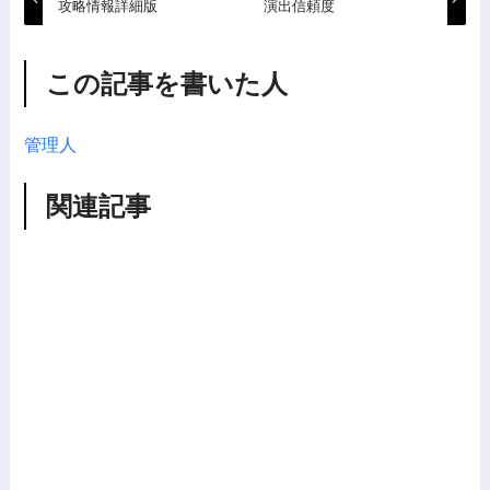
攻略情報詳細版
演出信頼度
この記事を書いた人
管理人
関連記事