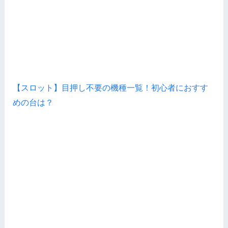
【スロット】目押し不要の機種一覧！初心者におすす
めの台は？