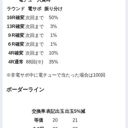
ラウンド
電サポ
振り分け
16R確変
次回まで
50%
13R確変
次回まで
3%
９R確変
次回まで
1%
６R確変
次回まで
1%
4R確変
次回まで
10%
4R通常
88回(※)
35%
※非電サポ中に電チューで当たった場合は100回
ボーダーライン
交換率
表記出玉
出玉5%減
等価
20
21