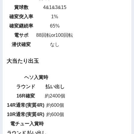
賞球数
4&1&3&15
確変突入率
1%
確変継続率
65%
電サポ
88回転or100回転
潜伏確変
なし
大当たり出玉
ヘソ入賞時
ラウンド
払い出し
16R確変
約2400個
14R通常(実質4R)
約600個
10R通常(実質4R)
約600個
電チュー入賞時
ラウンド
払い出し