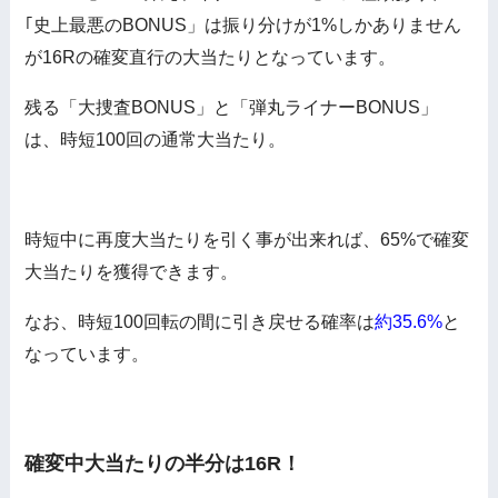
｢史上最悪のBONUS」は振り分けが1%しかありません
が16Rの確変直行の大当たりとなっています。
残る「大捜査BONUS」と「弾丸ライナーBONUS」
は、時短100回の通常大当たり。
時短中に再度大当たりを引く事が出来れば、65%で確変
大当たりを獲得できます。
なお、時短100回転の間に引き戻せる確率は
約35.6%
と
なっています。
確変中大当たりの半分は16R！