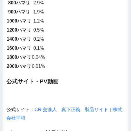
800ハマリ
2.9%
900ハマリ
1.9%
1000ハマリ
1.2%
1200ハマリ
0.5%
1400ハマリ
0.2%
1600ハマリ
0.1%
1800ハマリ
0.04%
2000ハマリ
0.01%
公式サイト・PV動画
公式サイト：
CR 交渉人 真下正義 製品サイト｜株式
会社平和