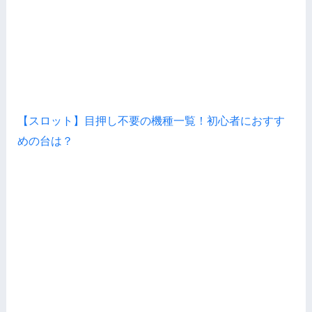
【スロット】目押し不要の機種一覧！初心者におすす
めの台は？