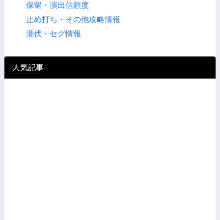
保留・演出信頼度
止め打ち・その他攻略情報
潜伏・セグ情報
人気記事