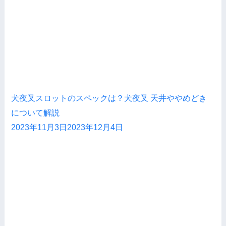
犬夜叉スロットのスペックは？犬夜叉 天井ややめどき
について解説
2023年11月3日
2023年12月4日