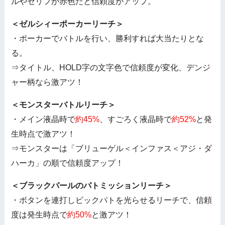
ルやセリフが赤色だと信頼度がアップ。
＜ゼルシィーポーカーリーチ＞
・ポーカーでバトルを行い、勝利すれば大当たりとな
る。
⇒タイトル、HOLD字の文字色で信頼度が変化、デンジ
ャー柄なら激アツ！
＜モンスターバトルリーチ＞
・メイン液晶時で
約45%
、すごろく液晶時で
約52%
と発
生時点で激アツ！
⇒モンスターは「ブリューゲル＜インファス＜アジ・ダ
ハーカ」の順で信頼度アップ！
＜ブラックパールのパトミッションリーチ＞
・ボタンを連打しビックパトを光らせるリーチで、信頼
度は発生時点で
約50%
と激アツ！