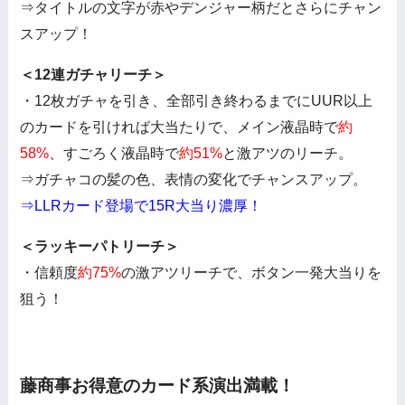
⇒タイトルの文字が赤やデンジャー柄だとさらにチャン
スアップ！
＜12連ガチャリーチ＞
・12枚ガチャを引き、全部引き終わるまでにUUR以上
のカードを引ければ大当たりで、メイン液晶時で
約
58%
、すごろく液晶時で
約51%
と激アツのリーチ。
⇒ガチャコの髪の色、表情の変化でチャンスアップ。
⇒LLRカード登場で15R大当り濃厚！
＜ラッキーパトリーチ＞
・信頼度
約75%
の激アツリーチで、ボタン一発大当りを
狙う！
藤商事お得意のカード系演出満載！