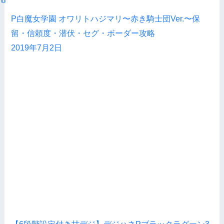
P白魔女学園 オワリトハジマリ〜赤き騎士団Ver.〜保
留・信頼度・潜伏・セグ・ボーダー攻略
2019年7月2日