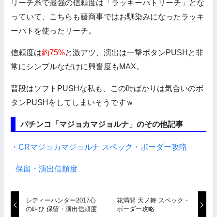
リーチ系で最強の信頼度は「ラッキーパトリーチ」とな
っていて、こちらも藤商事ではお馴染みになったラッキ
ーパトを使ったリーチ。
信頼度は
約75%
と激アツ、演出は一撃ボタンPUSHと非
常にシンプルなだけに興奮度もMAX。
普段はソフトPUSHな私も、この時ばかりは気合いのボ
タンPUSHをしてしまいそうですｗ
パチンコ「マジョカマジョルナ」のその他記事
・CRマジョカマジョルナ スペック・ボーダー攻略
保留・演出信頼度
シティーハンター2017心
花満開 天ノ舞 スペック・
の叫び 保留・演出信頼度
ボーダー攻略