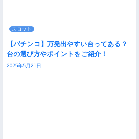
スロット
【パチンコ】万発出やすい台ってある？
台の選び方やポイントをご紹介！
2025年5月21日