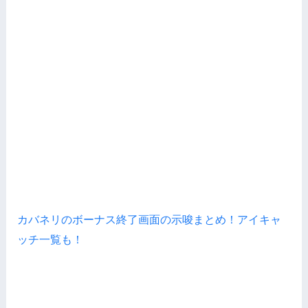
カバネリのボーナス終了画面の示唆まとめ！アイキャ
ッチ一覧も！