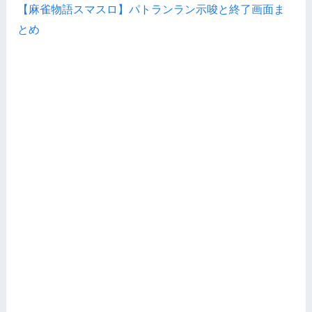
【麻雀物語スマスロ】パトランラン示唆と終了画面ま
とめ