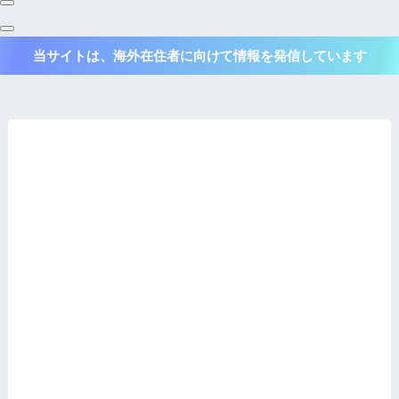
当サイトは、海外在住者に向けて情報を発信しています