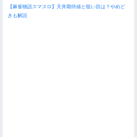
【麻雀物語スマスロ】天井期待値と狙い目は？やめど
きも解説