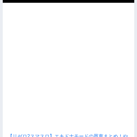
【リゼロ2スマスロ】エキドナモードの恩恵まとめ！や