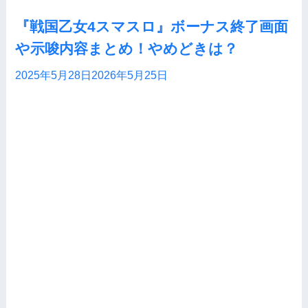
『戦国乙女4スマスロ』ボーナス終了画面
や示唆内容まとめ！やめどきは？
2025年5月28日
2026年5月25日