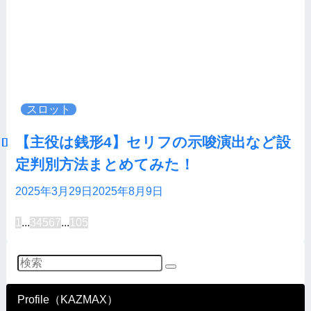
スロット
【主役は銭形4】セリフの示唆演出など設
定判別方法まとめてみた！
2025年3月29日
2025年8月9日
1
...
3
4
5
6
7
...
105
Profile（KAZMAX）