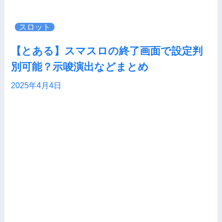
スロット
【とある】スマスロの終了画面で設定判
別可能？示唆演出などまとめ
2025年4月4日