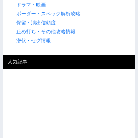
ドラマ・映画
ボーダー・スペック解析攻略
保留・演出信頼度
止め打ち・その他攻略情報
潜伏・セグ情報
人気記事