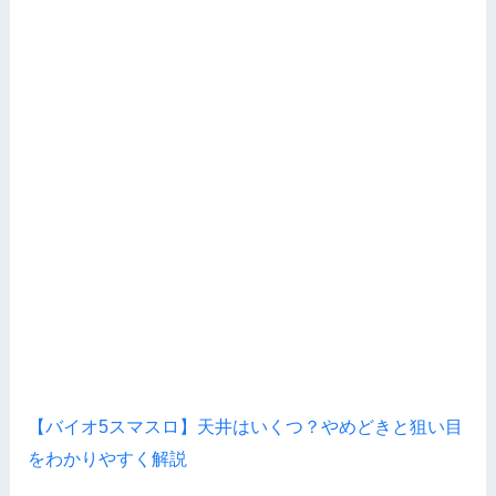
【バイオ5スマスロ】天井はいくつ？やめどきと狙い目
をわかりやすく解説