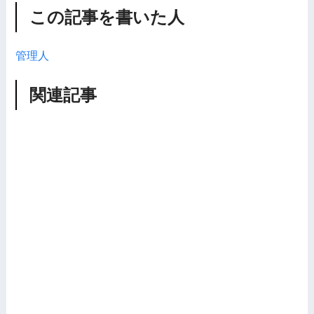
この記事を書いた人
管理人
関連記事