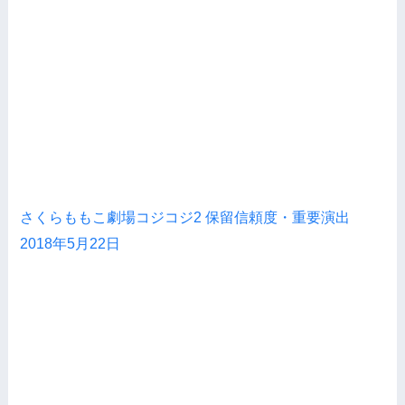
さくらももこ劇場コジコジ2 保留信頼度・重要演出
2018年5月22日