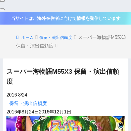
当サイトは、海外在住者に向けて情報を発信しています
スーパー海物語M55X3
ホーム
保留・演出信頼度
保留・演出信頼度
スーパー海物語M55X3 保留・演出信頼
度
2016
8/24
保留・演出信頼度
2016年8月24日
2016年12月1日