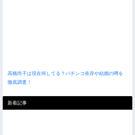
高橋尚子は現在何してる？パチンコ依存や結婚の噂を
徹底調査！
新着記事