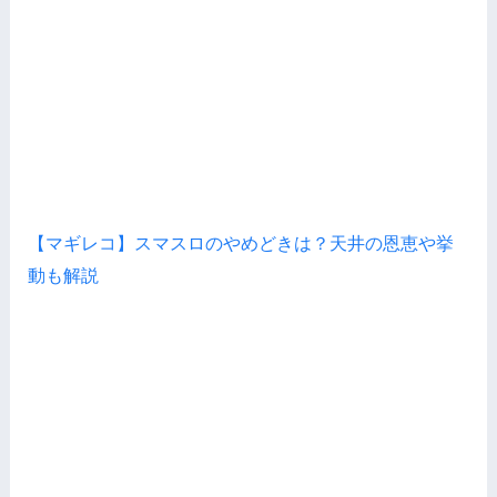
【マギレコ】スマスロのやめどきは？天井の恩恵や挙
動も解説