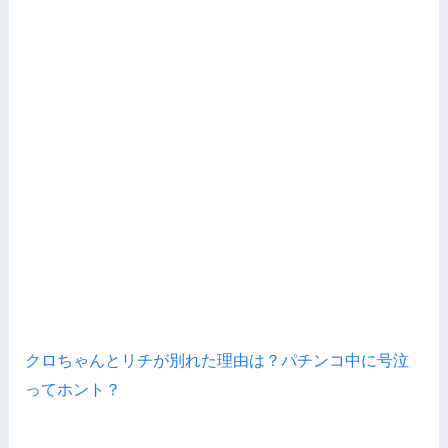
クロちゃんとリチが別れた理由は？パチンコ中に号泣
ってホント？