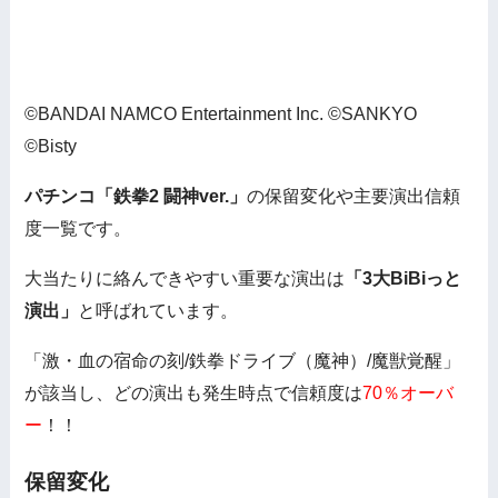
©BANDAI NAMCO Entertainment Inc. ©SANKYO
©Bisty
パチンコ「鉄拳2 闘神ver.」
の保留変化や主要演出信頼
度一覧です。
大当たりに絡んできやすい重要な演出は
「3大BiBiっと
演出」
と呼ばれています。
「激・血の宿命の刻/鉄拳ドライブ（魔神）/魔獣覚醒」
が該当し、どの演出も発生時点で信頼度は
70％オーバ
ー
！！
保留変化