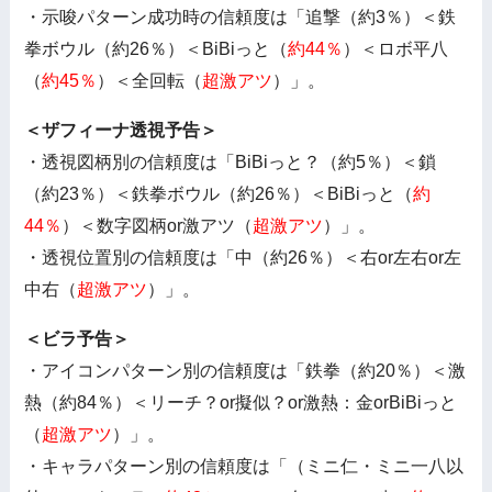
・示唆パターン成功時の信頼度は「追撃（約3％）＜鉄
拳ボウル（約26％）＜BiBiっと（
約44％
）＜ロボ平八
（
約45％
）＜全回転（
超激アツ
）」。
＜ザフィーナ透視予告＞
・透視図柄別の信頼度は「BiBiっと？（約5％）＜鎖
（約23％）＜鉄拳ボウル（約26％）＜BiBiっと（
約
44％
）＜数字図柄or激アツ（
超激アツ
）」。
・透視位置別の信頼度は「中（約26％）＜右or左右or左
中右（
超激アツ
）」。
＜ビラ予告＞
・アイコンパターン別の信頼度は「鉄拳（約20％）＜激
熱（約84％）＜リーチ？or擬似？or激熱：金orBiBiっと
（
超激アツ
）」。
・キャラパターン別の信頼度は「（ミニ仁・ミニ一八以