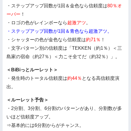
・ステップアップ回数が1回＆金色なら信頼度は
80％オ
ーバー
！
・ロゴの色がレインボーなら
超激アツ
。
・ステップアップ回数が1回＆青色なら超激アツ。
・シャッターの色が金色なら信頼度は
約71％
！
・文字パターン別の信頼度は「TEKKEN（約1％）＜三
島家の宿命（約27％）＜力こそ全てだ（約32％）」。
＜BiBiっとルーレット＞
・発生時のトータル信頼度は
約44％
となる高信頼度演
出。
＜ルーレット予告＞
・2分割、3分割、6分割のパターンがあり、分割数が多
いほど信頼度アップ。
⇒基本的には6分割からがチャンス。