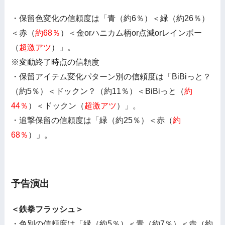
・保留色変化の信頼度は「青（約6％）＜緑（約26％）
＜赤（
約68％
）＜金orハニカム柄or点滅orレインボー
（
超激アツ
）」。
※変動終了時点の信頼度
・保留アイテム変化パターン別の信頼度は「BiBiっと？
（約5％）＜ドックン？（約11％）＜BiBiっと（
約
44％
）＜ドックン（
超激アツ
）」。
・追撃保留の信頼度は「緑（約25％）＜赤（
約
68％
）」。
予告演出
＜鉄拳フラッシュ＞
・色別の信頼度は「緑（約5％）＜青（約7％）＜赤（約