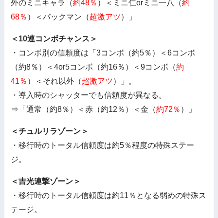
外のミニキャラ（
約48％
）＜ミニ仁orミニ一八（
約
68％
）＜パックマン（
超激アツ
）」
＜10連コンボチャンス＞
・コンボ別の信頼度は「3コンボ（約5％）＜6コンボ
（約8％）＜4or5コンボ（約16％）＜9コンボ（
約
41％
）＜それ以外（
超激アツ
）」。
・導入時のシャッターでも信頼度が異なる。
⇒「通常（約8％）＜赤（約12％）＜金（
約72％
）」
＜チュルリラゾーン＞
・移行時のトータル信頼度は約5％程度の特殊ステー
ジ。
＜吉光連撃ゾーン＞
・移行時のトータル信頼度は約11％となる弱めの特殊ス
テージ。