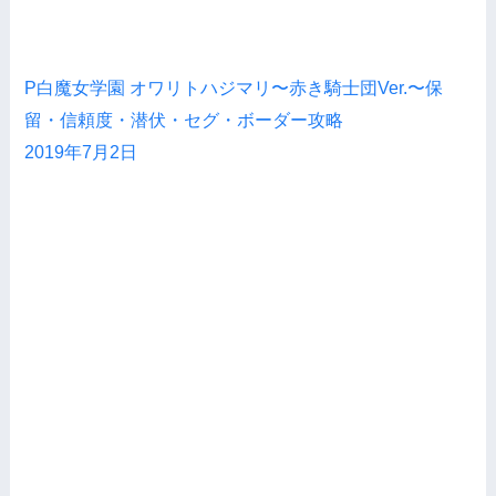
P白魔女学園 オワリトハジマリ〜赤き騎士団Ver.〜保
留・信頼度・潜伏・セグ・ボーダー攻略
2019年7月2日