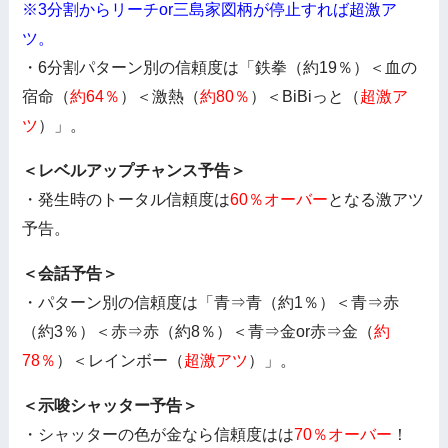
※3分割からリーチor三島家図柄が停止すれば超激ア
ツ。
・6分割パターン別の信頼度は「鉄拳（約19％）＜血の
宿命（
約64％
）＜激熱（
約80％
）＜BiBiっと（
超激ア
ツ
）」。
＜レベルアップチャンス予告＞
・発生時のトータル信頼度は
60％オーバー
となる激アツ
予告。
＜会話予告＞
・パターン別の信頼度は「青⇒青（約1％）＜青⇒赤
（約3％）＜赤⇒赤（約8％）＜青⇒金or赤⇒金（
約
78％
）＜レインボー（
超激アツ
）」。
＜示唆シャッター予告＞
・シャッターの色が金なら信頼度はは
70％オーバー
！