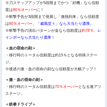
※刀ステップアップが5段階までかつ「好機」なら信頼
度は
80％オーバー
に！
※斬撃予告が3段階まで発展し「激熱到来」なら信頼度
は
80％オーバー
、
「威風堂々」なら大当たり濃厚。
※斬撃予告の演出パターンが金なら信頼度は
約78％
、
レ
インボーなら大当たり濃厚！
＜血の宿命の刻＞
・移行時のトータル信頼度は約15％となる特殊ステー
ジ。
※後述の激・血の宿命の刻なら信頼度が大幅アップ！
＜激・血の宿命の刻＞
・移行時のトータル信頼度は
70％オーバー
となる激アツ
ステージ。
＜鉄拳ドライブ＞