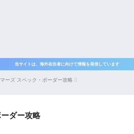
当サイトは、海外在住者に向けて情報を発信しています
ーマーズ スペック・ボーダー攻略
ボーダー攻略