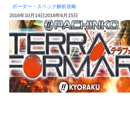
ボーダー・スペック解析攻略
2016年10月14日
2018年6月15日