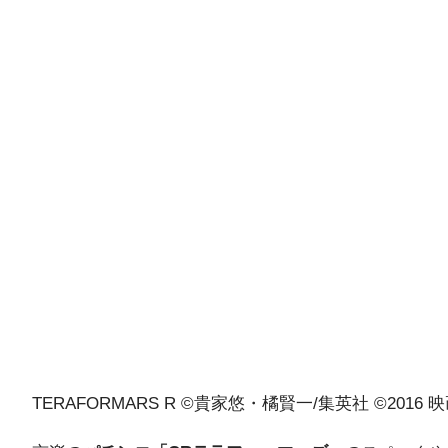
TERAFORMARS R ©貴家悠・橘賢一/集英社 ©201