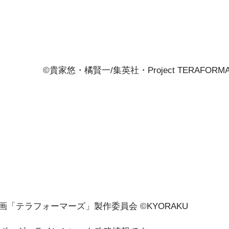
©貴家悠・橘賢一/集英社・Project TERAFORM
6 映画「テラフォーマーズ」製作委員会 ©KYORAKU