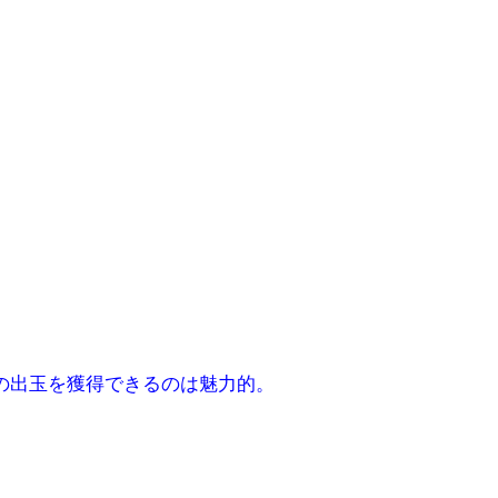
発の出玉を獲得できるのは魅力的。