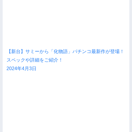
【新台】サミーから「化物語」パチンコ最新作が登場！
スペックや詳細をご紹介！
2024年4月3日