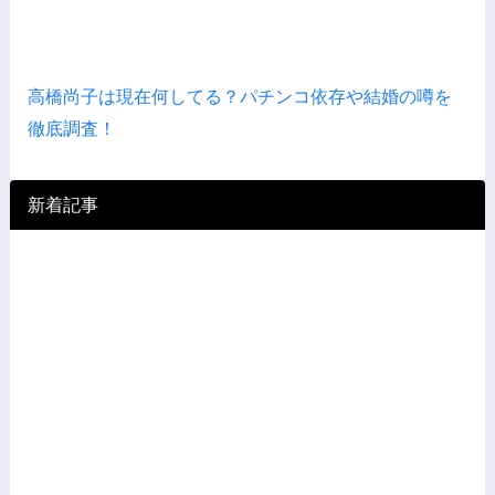
高橋尚子は現在何してる？パチンコ依存や結婚の噂を
徹底調査！
新着記事