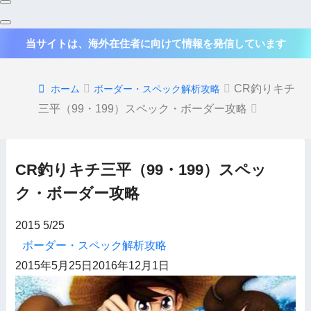
当サイトは、海外在住者に向けて情報を発信しています
CR釣りキチ
ホーム
ボーダー・スペック解析攻略
三平（99・199）スペック・ボーダー攻略
CR釣りキチ三平（99・199）スペッ
ク・ボーダー攻略
2015
5/25
ボーダー・スペック解析攻略
2015年5月25日
2016年12月1日