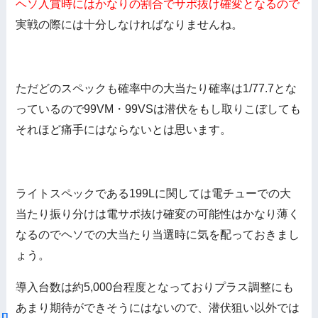
ヘソ入賞時にはかなりの割合でサポ抜け確変となるので
実戦の際には十分しなければなりませんね。
ただどのスペックも確率中の大当たり確率は1/77.7とな
っているので99VM・99VSは潜伏をもし取りこぼしても
それほど痛手にはならないとは思います。
ライトスペックである199Lに関しては電チューでの大
当たり振り分けは電サポ抜け確変の可能性はかなり薄く
なるのでヘソでの大当たり当選時に気を配っておきまし
ょう。
導入台数は約5,000台程度となっておりプラス調整にも
あまり期待ができそうにはないので、潜伏狙い以外では