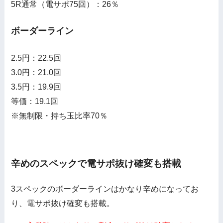
5R通常（電サポ75回）：26％
ボーダーライン
2.5円：22.5回
3.0円：21.0回
3.5円：19.9回
等価：19.1回
※無制限・持ち玉比率70％
辛めのスペックで電サポ抜け確変も搭載
3スペックのボーダーラインはかなり辛めになってお
り、電サポ抜け確変も搭載。