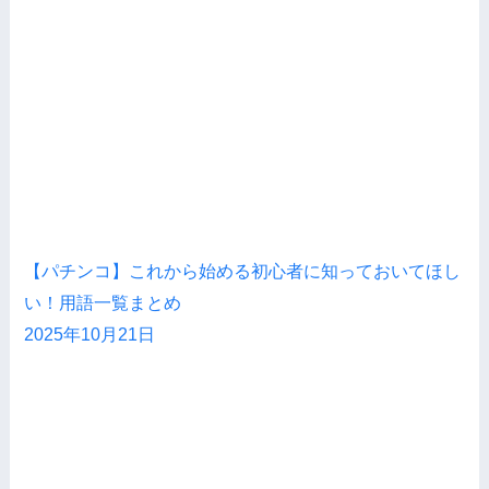
【パチンコ】これから始める初心者に知っておいてほし
い！用語一覧まとめ
2025年10月21日