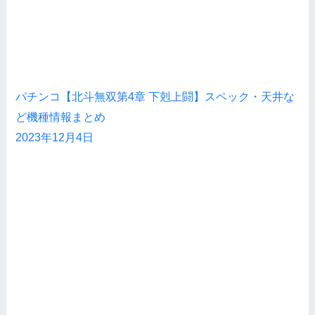
パチンコ【北斗無双第4章 下剋上闘】スペック・天井な
ど機種情報まとめ
2023年12月4日