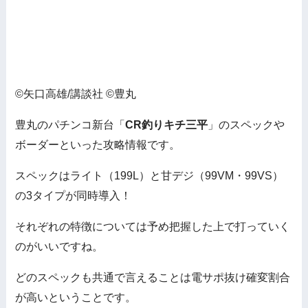
©矢口高雄/講談社 ©豊丸
豊丸のパチンコ新台「
CR釣りキチ三平
」のスペックや
ボーダーといった攻略情報です。
スペックはライト（199L）と甘デジ（99VM・99VS）
の3タイプが同時導入！
それぞれの特徴については予め把握した上で打っていく
のがいいですね。
どのスペックも共通で言えることは電サポ抜け確変割合
が高いということです。