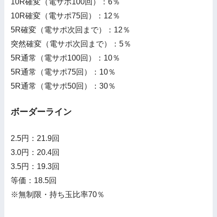
10R確変（電サポ100回）：6％
10R確変（電サポ75回）：12％
5R確変（電サポ次回まで）：12％
突然確変（電サポ次回まで）：5％
5R通常（電サポ100回）：10％
5R通常（電サポ75回）：10％
5R通常（電サポ50回）：30％
ボーダーライン
2.5円：21.9回
3.0円：20.4回
3.5円：19.3回
等価：18.5回
※無制限・持ち玉比率70％