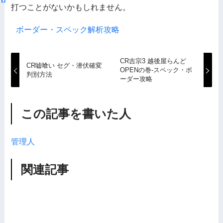
打つことがないかもしれません。
ボーダー・スペック解析攻略
CR吉宗3 越後屋らんど
CR嘘喰い セグ・潜伏確変
OPENの巻-スペック・ボ
判別方法
ーダー攻略
この記事を書いた人
管理人
関連記事