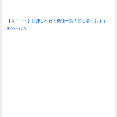
【スロット】目押し不要の機種一覧！初心者におすす
めの台は？