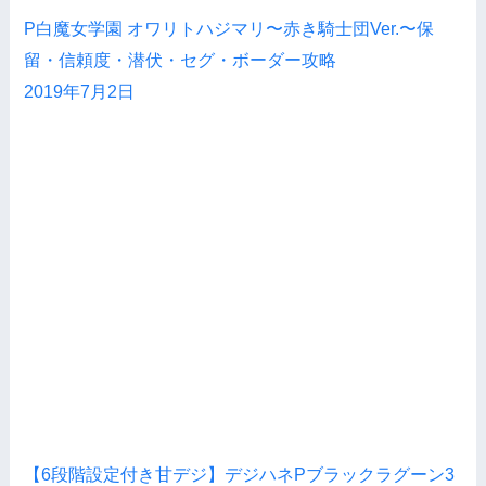
P白魔女学園 オワリトハジマリ〜赤き騎士団Ver.〜保
留・信頼度・潜伏・セグ・ボーダー攻略
2019年7月2日
【6段階設定付き甘デジ】デジハネPブラックラグーン3