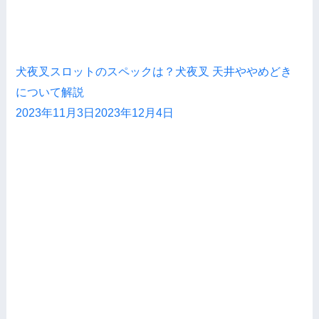
犬夜叉スロットのスペックは？犬夜叉 天井ややめどき
について解説
2023年11月3日
2023年12月4日