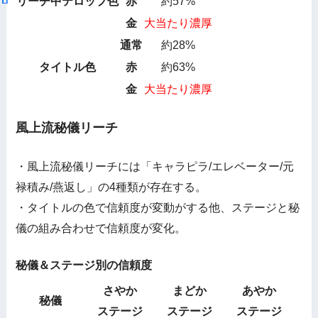
リーチ中テロップ色
赤
約57%
金
大当たり濃厚
通常
約28%
タイトル色
赤
約63%
金
大当たり濃厚
風上流秘儀リーチ
・風上流秘儀リーチには「キャラピラ/エレベーター/元
禄積み/燕返し」の4種類が存在する。
・タイトルの色で信頼度が変動がする他、ステージと秘
儀の組み合わせで信頼度が変化。
秘儀＆ステージ別の信頼度
さやか
まどか
あやか
秘儀
ステージ
ステージ
ステージ