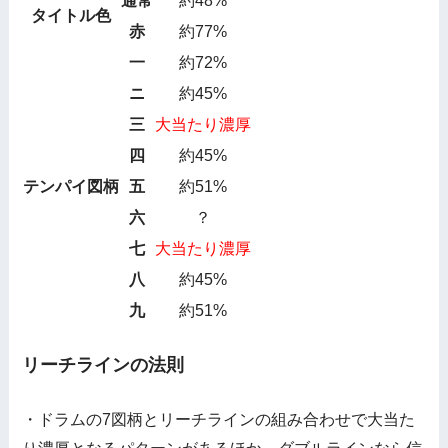
通常
約48%
タイトル色
赤
約77%
一
約72%
ニ
約45%
三
大当たり濃厚
四
約45%
テンパイ図柄
五
約51%
六
？
七
大当たり濃厚
八
約45%
九
約51%
リーチラインの法則
・ドラムの7図柄とリーチラインの組み合わせで大当た