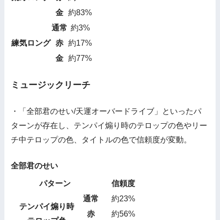
金
約83%
通常
約3%
練気ロング
赤
約17%
金
約77%
ミュージックリーチ
・「全部君のせい/天運オーバードライブ」といったパ
ターンが存在し、テンパイ煽り時のテロップの色やリー
チ中テロップの色、タイトルの色で信頼度が変動。
全部君のせい
パターン
信頼度
通常
約23%
テンパイ煽り時
赤
約56%