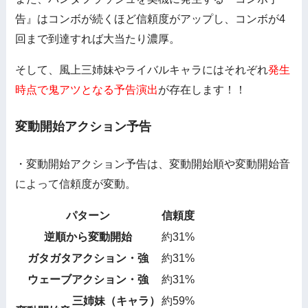
告』はコンボが続くほど信頼度がアップし、コンボが4
回まで到達すれば大当たり濃厚。
そして、風上三姉妹やライバルキャラにはそれぞれ
発生
時点で鬼アツとなる予告演出
が存在します！！
変動開始アクション予告
・変動開始アクション予告は、変動開始順や変動開始音
によって信頼度が変動。
パターン
信頼度
逆順から変動開始
約31%
ガタガタアクション・強
約31%
ウェーブアクション・強
約31%
三姉妹（キャラ）
約59%