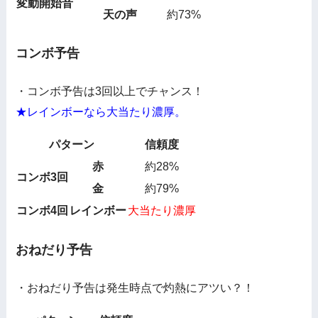
変動開始音
天の声
約73%
コンボ予告
・コンボ予告は3回以上でチャンス！
★レインボーなら大当たり濃厚。
パターン
信頼度
赤
約28%
コンボ3回
金
約79%
コンボ4回
レインボー
大当たり濃厚
おねだり予告
・おねだり予告は発生時点で灼熱にアツい？！