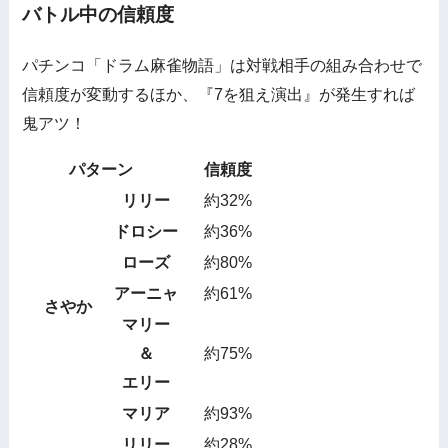
バトル中の信頼度
パチンコ「ドラム麻雀物語」は対戦相手の組み合わせで
信頼度が変動するほか、『7を狙え演出』が発生すれば
鬼アツ！
パターン
信頼度
リリー
約32%
ドロシー
約36%
ローズ
約80%
アーニャ
約61%
さやか
マリー
＆
約75%
エリー
マリア
約93%
リリー
約28%