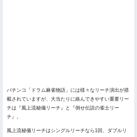
パチンコ「ドラム麻雀物語」には様々なリーチ演出が搭
載されていますが、大当たりに絡んできやすい重要リー
チは『風上流秘儀リーチ』と『倒せ伝説の雀士リー
チ』。
風上流秘儀リーチはシングルリーチなら1回、ダブルリ