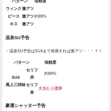
パターン
信頼度
ウィンク
激アツ
ピース
激アツ
約89%
キス
激アツ
温泉SU予告
・温泉SU予告はSU4まで発展すれば激アツ・・・？！
パターン
信頼度
セリフ
約89%
赤
SU4
風上三姉妹
セリフ
大当たり濃厚
金
豪運シャッター予告