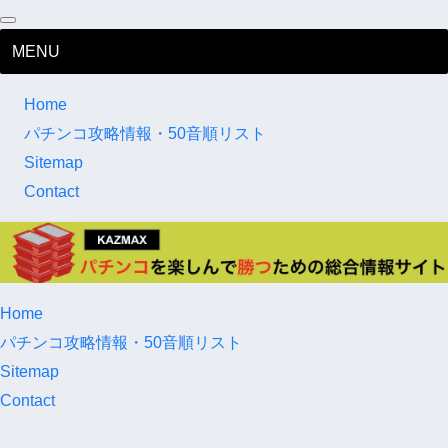
MENU
Home
パチンコ攻略情報・50音順リスト
Sitemap
Contact
Home
パチンコ攻略情報・50音順リスト
Sitemap
Contact