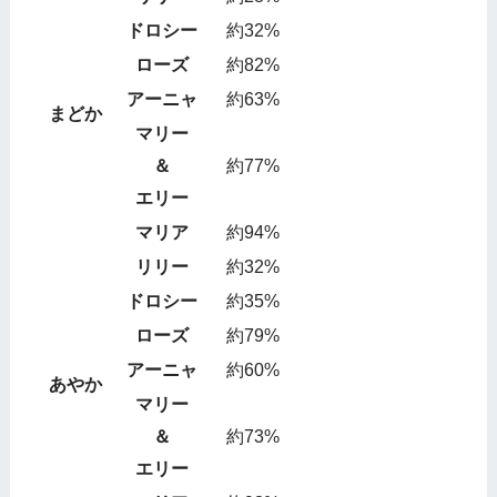
ドロシー
約32%
ローズ
約82%
アーニャ
約63%
まどか
マリー
＆
約77%
エリー
マリア
約94%
リリー
約32%
ドロシー
約35%
ローズ
約79%
アーニャ
約60%
あやか
マリー
＆
約73%
エリー