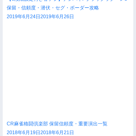
保留・信頼度・潜伏・セグ・ボーダー攻略
2019年6月24日
2019年6月26日
CR麻雀格闘倶楽部 保留信頼度・重要演出一覧
2018年6月19日
2018年6月21日