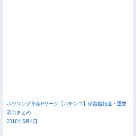
ボウリング革命Pリーグ【パチンコ】保留信頼度・重要
演出まとめ
2018年6月4日