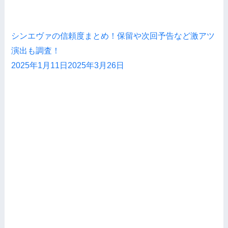
シンエヴァの信頼度まとめ！保留や次回予告など激アツ
演出も調査！
2025年1月11日
2025年3月26日