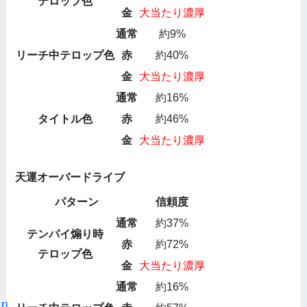
テロップ色
金
大当たり濃厚
通常
約9%
リーチ中テロップ色
赤
約40%
金
大当たり濃厚
通常
約16%
タイトル色
赤
約46%
金
大当たり濃厚
天運オーバードライブ
パターン
信頼度
通常
約37%
テンパイ煽り時
赤
約72%
テロップ色
金
大当たり濃厚
通常
約16%