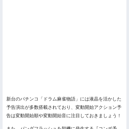
新台のパチンコ「ドラム麻雀物語」には液晶を活かした
予告演出が多数搭載されており、変動開始アクション予
告は変動開始順や変動開始音に注目しておきましょう！
また、パンダフラッシュを契機に発生する『コンボ予