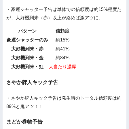
・豪運シャッター予告は単体での信頼度は約15%程度だ
が、大好機到来（赤）以上が絡めば激アツに。
パターン
信頼度
豪運シャッターのみ
約15%
大好機到来・赤
約41%
大好機到来・金
約84%
大好機到来・虹
大当たり濃厚
さやか牌人キック予告
・さやか牌人キック予告は発生時のトータル信頼度は約
89%と鬼アツ！！
まどか巻物予告