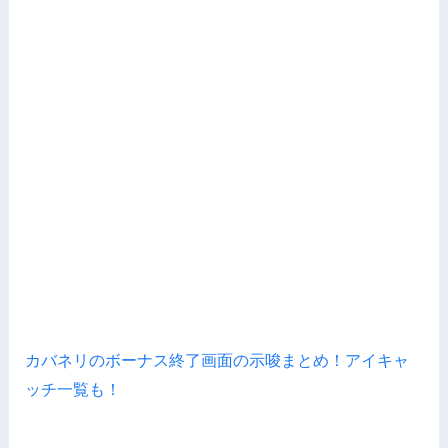
カバネリのボーナス終了画面の示唆まとめ！アイキャ
ッチ一覧も！