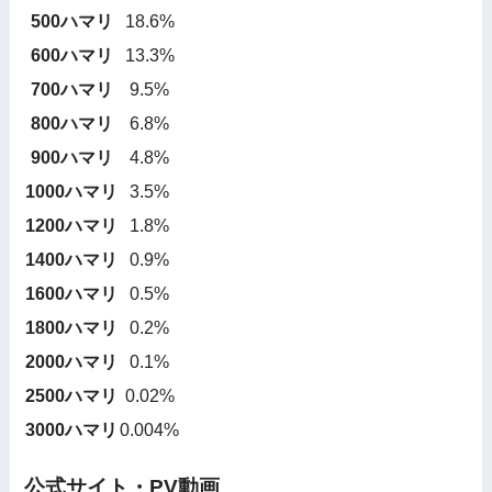
500ハマリ
18.6%
600ハマリ
13.3%
700ハマリ
9.5%
800ハマリ
6.8%
900ハマリ
4.8%
1000ハマリ
3.5%
1200ハマリ
1.8%
1400ハマリ
0.9%
1600ハマリ
0.5%
1800ハマリ
0.2%
2000ハマリ
0.1%
2500ハマリ
0.02%
3000ハマリ
0.004%
公式サイト・PV動画