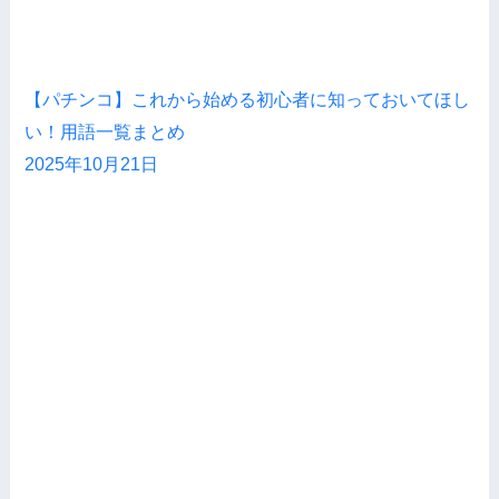
【パチンコ】これから始める初心者に知っておいてほし
い！用語一覧まとめ
2025年10月21日