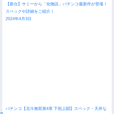
【新台】サミーから「化物語」パチンコ最新作が登場！
スペックや詳細をご紹介！
2024年4月3日
パチンコ【北斗無双第4章 下剋上闘】スペック・天井な