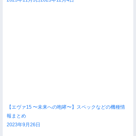
【エヴァ15 〜未来への咆哮〜】スペックなどの機種情
報まとめ
2023年9月26日