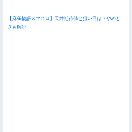
【麻雀物語スマスロ】天井期待値と狙い目は？やめど
きも解説