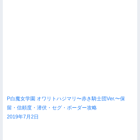
P白魔女学園 オワリトハジマリ〜赤き騎士団Ver.〜保
留・信頼度・潜伏・セグ・ボーダー攻略
2019年7月2日