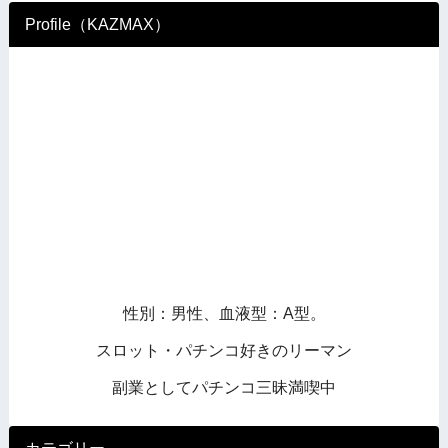
Profile（KAZMAX）
性別：男性、血液型：A型。
スロット・パチンコ好きのリーマン
副業としてパチンコ三昧満喫中