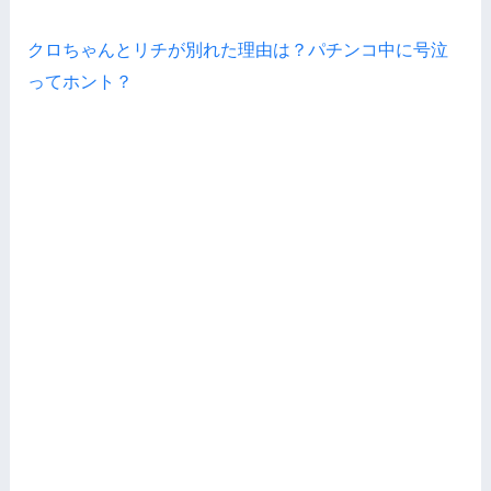
クロちゃんとリチが別れた理由は？パチンコ中に号泣
ってホント？