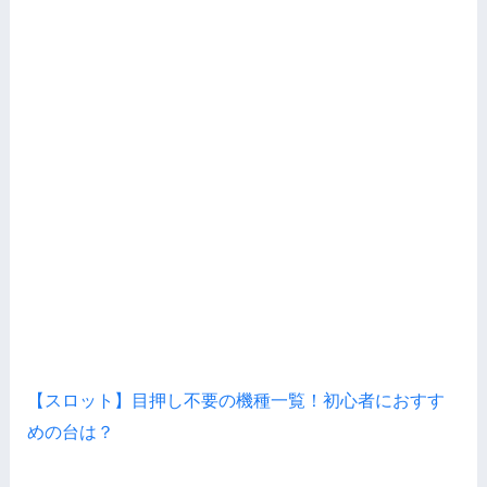
【スロット】目押し不要の機種一覧！初心者におすす
めの台は？