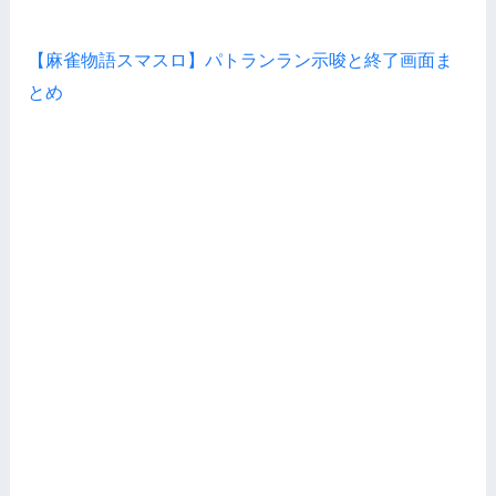
【麻雀物語スマスロ】パトランラン示唆と終了画面ま
とめ