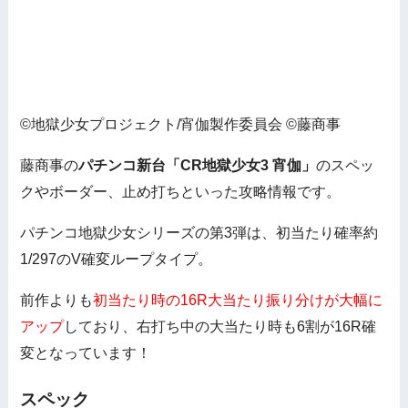
©地獄少女プロジェクト/宵伽製作委員会 ©藤商事
藤商事の
パチンコ新台「CR地獄少女3 宵伽」
のスペッ
クやボーダー、止め打ちといった攻略情報です。
パチンコ地獄少女シリーズの第3弾は、初当たり確率約
1/297のV確変ループタイプ。
前作よりも
初当たり時の16R大当たり振り分けが大幅に
アップ
しており、右打ち中の大当たり時も6割が16R確
変となっています！
スペック