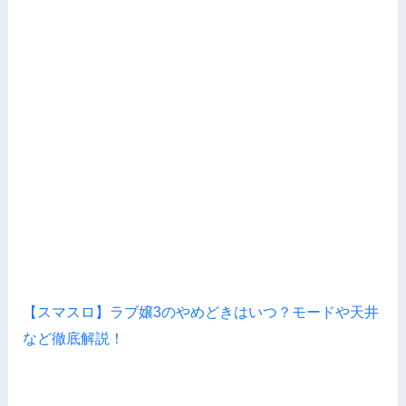
【スマスロ】ラブ嬢3のやめどきはいつ？モードや天井
など徹底解説！