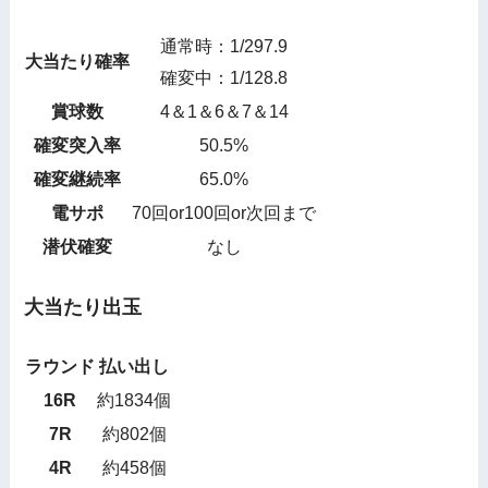
通常時：1/297.9
大当たり確率
確変中：1/128.8
賞球数
4＆1＆6＆7＆14
確変突入率
50.5%
確変継続率
65.0%
電サポ
70回or100回or次回まで
潜伏確変
なし
大当たり出玉
ラウンド
払い出し
16R
約1834個
7R
約802個
4R
約458個