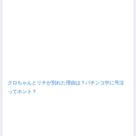
クロちゃんとリチが別れた理由は？パチンコ中に号泣
ってホント？