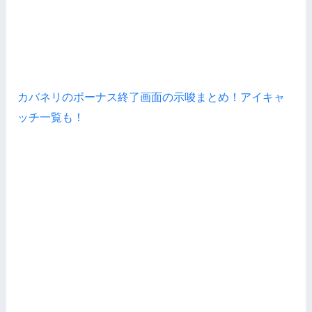
カバネリのボーナス終了画面の示唆まとめ！アイキャ
ッチ一覧も！