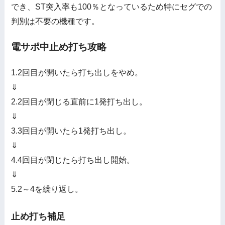
でき、ST突入率も100％となっているため特にセグでの
判別は不要の機種です。
電サポ中止め打ち攻略
1.2回目が開いたら打ち出しをやめ。
⇓
2.2回目が閉じる直前に1発打ち出し。
⇓
3.3回目が開いたら1発打ち出し。
⇓
4.4回目が閉じたら打ち出し開始。
⇓
5.2～4を繰り返し。
止め打ち補足