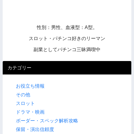
性別：男性、血液型：A型。
スロット・パチンコ好きのリーマン
副業としてパチンコ三昧満喫中
カテゴリー
お役立ち情報
その他
スロット
ドラマ・映画
ボーダー・スペック解析攻略
保留・演出信頼度