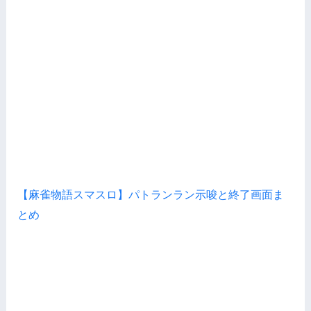
【麻雀物語スマスロ】パトランラン示唆と終了画面ま
とめ