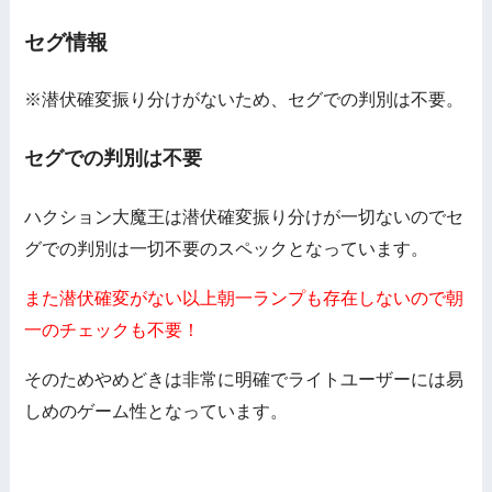
セグ情報
※潜伏確変振り分けがないため、セグでの判別は不要。
セグでの判別は不要
ハクション大魔王は潜伏確変振り分けが一切ないのでセ
グでの判別は一切不要のスペックとなっています。
また潜伏確変がない以上朝一ランプも存在しないので朝
一のチェックも不要！
そのためやめどきは非常に明確でライトユーザーには易
しめのゲーム性となっています。