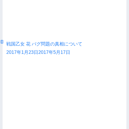
戦国乙女 花 バグ問題の真相について
2017年1月23日
2017年5月17日