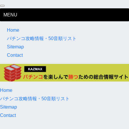
MENU
Home
パチンコ攻略情報・50音順リスト
Sitemap
Contact
Home
パチンコ攻略情報・50音順リスト
Sitemap
Contact