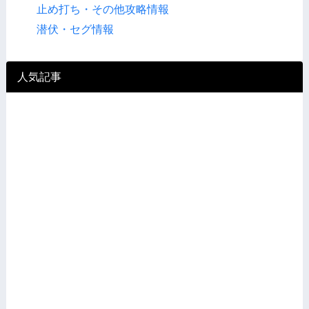
止め打ち・その他攻略情報
潜伏・セグ情報
人気記事