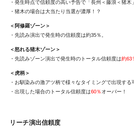
・発生時点で信頼度の高い予告で「長州＜藤浪＜猪木
・猪木の場合は大当たり当選が濃厚！？
＜阿修羅ゾーン＞
・先読み演出で発生時の信頼度は約35％。
＜怒れる猪木ゾーン＞
・先読みゾーン演出で発生時のトータル信頼度は
約63
＜虎柄＞
・お馴染みの激アツ柄で様々なタイミングで出現する
・出現した場合のトータル信頼度は
60％
オーバー！
リーチ演出信頼度