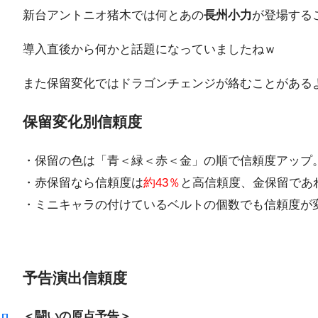
新台アントニオ猪木では何とあの
長州小力
が登場する
導入直後から何かと話題になっていましたねｗ
また保留変化ではドラゴンチェンジが絡むことがある
保留変化別信頼度
・保留の色は「青＜緑＜赤＜金」の順で信頼度アップ
・赤保留なら信頼度は
約43％
と高信頼度、金保留であ
・ミニキャラの付けているベルトの個数でも信頼度が
予告演出信頼度
＜闘いの原点予告＞