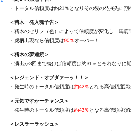
・トータル信頼度は約21％となりその後の発展先に期
＜猪木一発入魂予告＞
・猪木のセリフ（色）によって信頼度が変化し「馬鹿
・虎柄出現なら信頼度は
90％
オーバー！
＜猪木の夢連続＞
・演出が3回まで続けば信頼度は約31％とそれなりに
＜レジェンド・オブダァーッ！！＞
・発生時のトータル信頼度は
約42％
となる高信頼度演
＜元気ですかーチャンス＞
・発生時のトータル信頼度は
約43％
となる高信頼度演
＜レスラーラッシュ＞