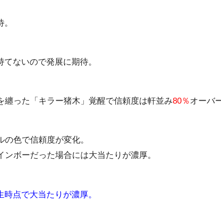
待。
持てないので発展に期待。
ラを纏った「キラー猪木」覚醒で信頼度は軒並み
80％
オーバ
ルの色で信頼度が変化。
インボーだった場合には大当たりが濃厚。
生時点で大当たりが濃厚。