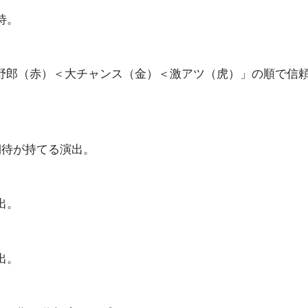
待。
野郎（赤）＜大チャンス（金）＜激アツ（虎）」の順で信
期待が持てる演出。
出。
出。