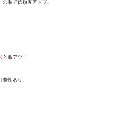
」の順で信頼度アップ。
％
と激アツ！
可能性あり。