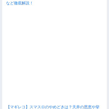
など徹底解説！
【マギレコ】スマスロのやめどきは？天井の恩恵や挙