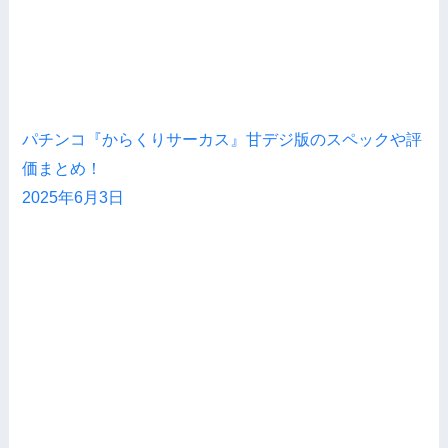
パチンコ『からくりサーカス』甘デジ版のスペックや評
価まとめ！
2025年6月3日