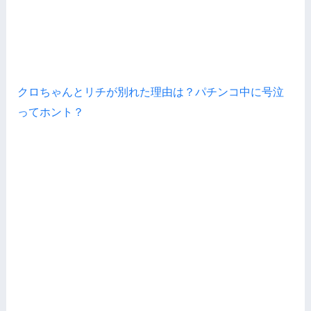
クロちゃんとリチが別れた理由は？パチンコ中に号泣
ってホント？