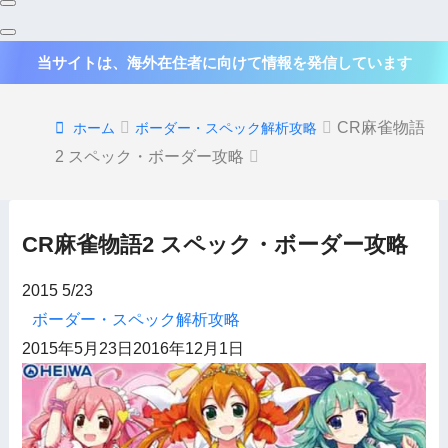
当サイトは、海外在住者に向けて情報を発信しています
CR麻雀物語
ホーム
ボーダー・スペック解析攻略
2 スペック・ボーダー攻略
CR麻雀物語2 スペック・ボーダー攻略
2015
5/23
ボーダー・スペック解析攻略
2015年5月23日
2016年12月1日