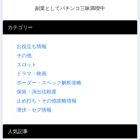
副業としてパチンコ三昧満喫中
カテゴリー
お役立ち情報
その他
スロット
ドラマ・映画
ボーダー・スペック解析攻略
保留・演出信頼度
止め打ち・その他攻略情報
潜伏・セグ情報
人気記事