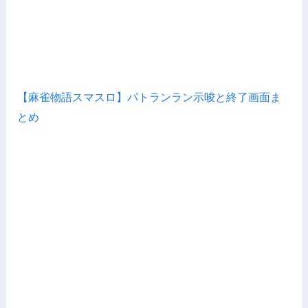
【麻雀物語スマスロ】パトランラン示唆と終了画面ま
とめ