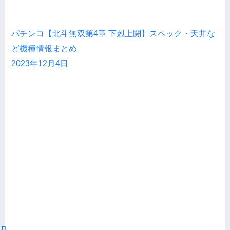
パチンコ【北斗無双第4章 下剋上闘】スペック・天井な
ど機種情報まとめ
2023年12月4日