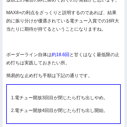
MAX8+の利点をざっくりと説明するのであれば、結果
的に振り分けが優遇されている電チュー入賞での16R大
当たりに期待が持てるということになりますね。
ボーダーライン自体は
約18.6回
と甘くはなく最低限の止
め打ちは実践しておきたい所。
簡易的な止め打ち手順は下記の通りです。
1.電チュー開放3回目が閉じたら打ち出しやめ。
2.電チュー開放4回目が閉じたら打ち出し開始。