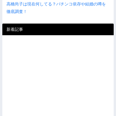
高橋尚子は現在何してる？パチンコ依存や結婚の噂を
徹底調査！
新着記事