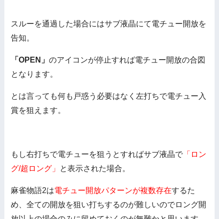
スルーを通過した場合にはサブ液晶にて電チュー開放を
告知。
「OPEN」
のアイコンが停止すれば電チュー開放の合図
となります。
とは言っても何も戸惑う必要はなく左打ちで電チュー入
賞を狙えます。
もし右打ちで電チューを狙うとすればサブ液晶で
「ロン
グ/超ロング」
と表示された場合。
麻雀物語2は
電チュー開放パターンが複数存在
するた
め、全ての開放を狙い打ちするのが難しいのでロング開
放以上の場合のみに留めておくのが無難かと思います。