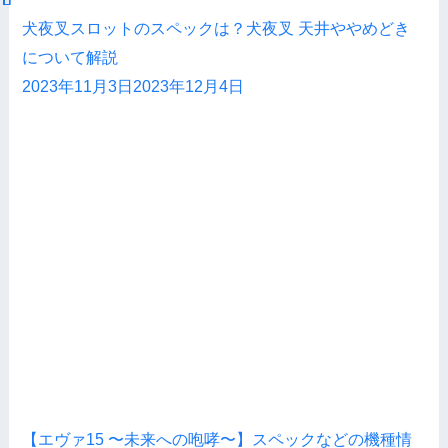
犬夜叉スロットのスペックは？犬夜叉 天井ややめどき
について解説
2023年11月3日
2023年12月4日
【エヴァ15 〜未来への咆哮〜】スペックなどの機種情