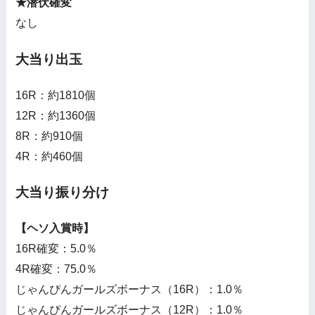
★潜伏確変
なし
大当り出玉
16R：約1810個
12R：約1360個
8R：約910個
4R：約460個
大当り振り分け
【ヘソ入賞時】
16R確変：5.0％
4R確変：75.0％
じゃんぴんガールズボーナス（16R）：1.0％
じゃんぴんガールズボーナス（12R）：1.0％