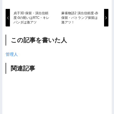
貞子3D 保留・演出信頼
麻雀物語2 演出信頼度-赤
度-0の呪いはRTC・キレ
保留・パトランプ保留は
パンダは激アツ
激アツ！
この記事を書いた人
管理人
関連記事