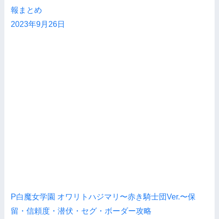
報まとめ
2023年9月26日
P白魔女学園 オワリトハジマリ〜赤き騎士団Ver.〜保
留・信頼度・潜伏・セグ・ボーダー攻略