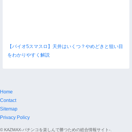
【バイオ5スマスロ】天井はいくつ？やめどきと狙い目
をわかりやすく解説
Home
Contact
Sitemap
Privacy Policy
©
KAZMAX-パチンコを楽しんで勝つための総合情報サイト-.