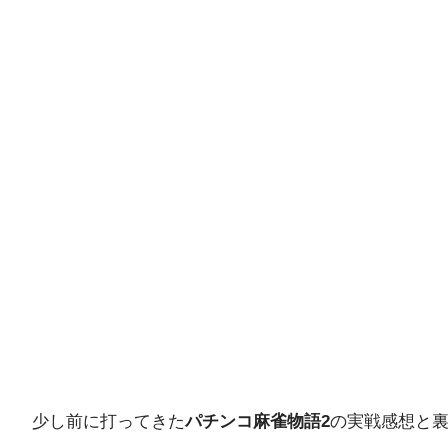
少し前に打ってきた
パチンコ麻雀物語2
の実戦感想と