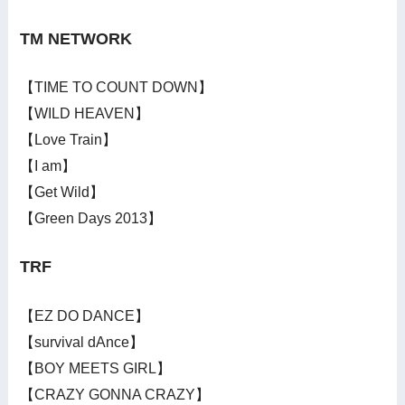
TM NETWORK
【TIME TO COUNT DOWN】
【WILD HEAVEN】
【Love Train】
【I am】
【Get Wild】
【Green Days 2013】
TRF
【EZ DO DANCE】
【survival dAnce】
【BOY MEETS GIRL】
【CRAZY GONNA CRAZY】