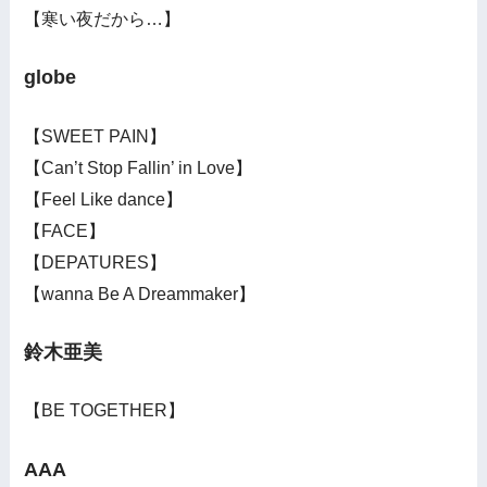
【寒い夜だから…】
globe
【SWEET PAIN】
【Can’t Stop Fallin’ in Love】
【Feel Like dance】
【FACE】
【DEPATURES】
【wanna Be A Dreammaker】
鈴木亜美
【BE TOGETHER】
AAA