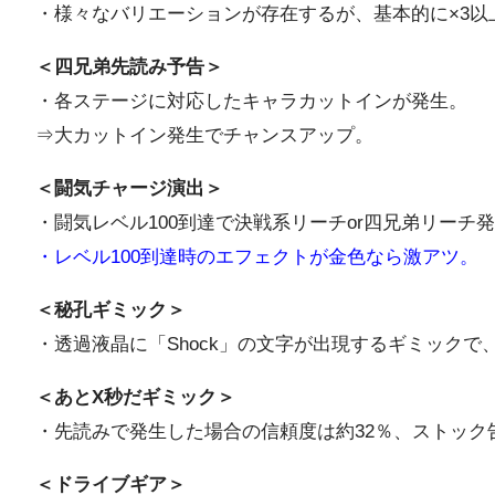
・様々なバリエーションが存在するが、基本的に×3以
＜四兄弟先読み予告＞
・各ステージに対応したキャラカットインが発生。
⇒大カットイン発生でチャンスアップ。
＜闘気チャージ演出＞
・闘気レベル100到達で決戦系リーチor四兄弟リーチ
・レベル100到達時のエフェクトが金色なら激アツ。
＜秘孔ギミック＞
・透過液晶に「Shock」の文字が出現するギミックで
＜あとX秒だギミック＞
・先読みで発生した場合の信頼度は約32％、ストック
＜ドライブギア＞