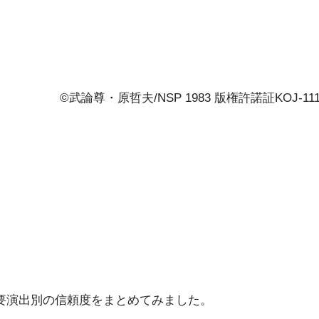
©武論尊・原哲夫/NSP 1983 版権許諾証KOJ-11
要演出別の信頼度をまとめてみました。