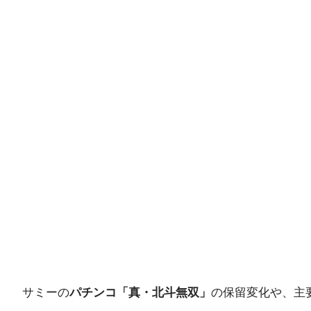
サミーの
パチンコ「真・北斗無双」
の保留変化や、主