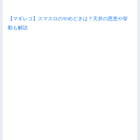
【マギレコ】スマスロのやめどきは？天井の恩恵や挙
動も解説