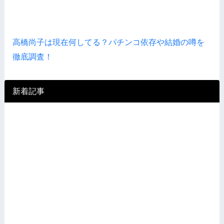
高橋尚子は現在何してる？パチンコ依存や結婚の噂を
徹底調査！
新着記事