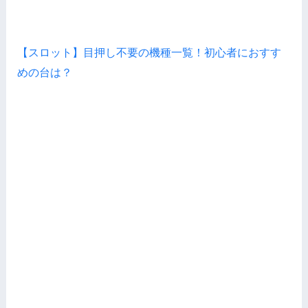
【スロット】目押し不要の機種一覧！初心者におすす
めの台は？