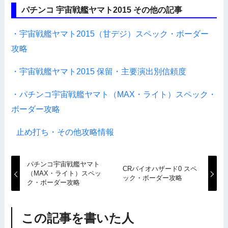
パチンコ 宇宙戦艦ヤマト2015 その他の記事
・宇宙戦艦ヤマト2015（甘デジ）スペック・ボーダー
攻略
・宇宙戦艦ヤマト2015 保留・主要演出別信頼度
・パチンコ宇宙戦艦ヤマト（MAX・ライト）スペック・
ボーダー攻略
止め打ち・その他攻略情報
パチンコ宇宙戦艦ヤマト
CRバイオハザード0 スペ
（MAX・ライト）スペッ
ック・ボーダー攻略
ク・ボーダー攻略
この記事を書いた人