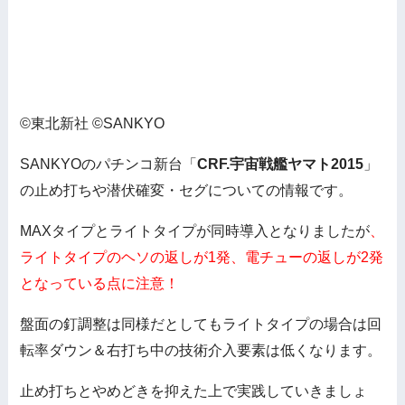
©東北新社 ©SANKYO
SANKYOのパチンコ新台「
CRF.宇宙戦艦ヤマト2015
」
の止め打ちや潜伏確変・セグについての情報です。
MAXタイプとライトタイプが同時導入となりましたが
、
ライトタイプのヘソの返しが1発、電チューの返しが2発
となっている点に注意！
盤面の釘調整は同様だとしてもライトタイプの場合は回
転率ダウン＆右打ち中の技術介入要素は低くなります。
止め打ちとやめどきを抑えた上で実践していきましょ