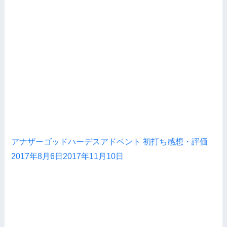
アナザーゴッドハーデスアドベント 初打ち感想・評価
2017年8月6日
2017年11月10日