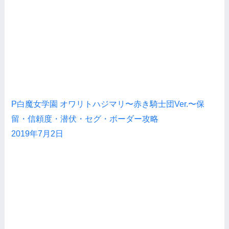
P白魔女学園 オワリトハジマリ〜赤き騎士団Ver.〜保
留・信頼度・潜伏・セグ・ボーダー攻略
2019年7月2日