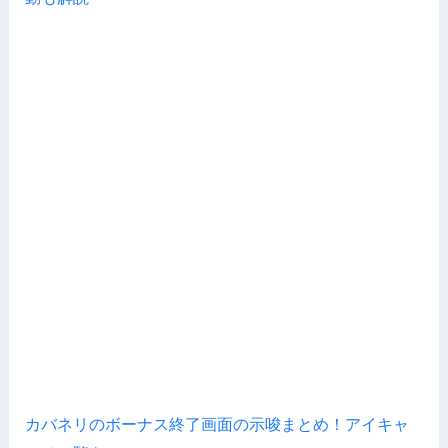
カバネリのボーナス終了画面の示唆まとめ！アイキャ