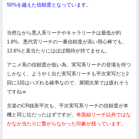
50%を越えた信頼度となっています。
当然ながら悪人系リーチやキャラリーチは最低が約
1.8%、悪代官リーチの一番信頼度が高い用心棒でも、
12.6%と直当たりにはほぼ期待が持てません。
アニメ系の信頼度が低い為、実写系リーチの登場を待つ
しかなく、ようやく出た実写系リーチも平次実写だと2
回に1回はハズれる確率なので、展開次第では疲れそう
ですねｗ
京楽のCR銭形平次も、平次実写系リーチの信頼度が本
機と同じ位だったはずですが、
奇面組リーチ以外ではな
かなか当たりに繋がらなかった印象が残っています。