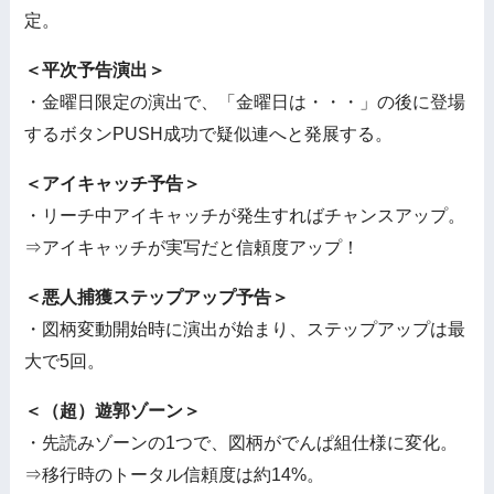
定。
＜平次予告演出＞
・金曜日限定の演出で、「金曜日は・・・」の後に登場
するボタンPUSH成功で疑似連へと発展する。
＜アイキャッチ予告＞
・リーチ中アイキャッチが発生すればチャンスアップ。
⇒アイキャッチが実写だと信頼度アップ！
＜悪人捕獲ステップアップ予告＞
・図柄変動開始時に演出が始まり、ステップアップは最
大で5回。
＜（超）遊郭ゾーン＞
・先読みゾーンの1つで、図柄がでんぱ組仕様に変化。
⇒移行時のトータル信頼度は約14%。