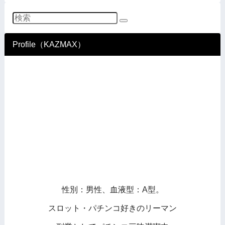
Profile（KAZMAX）
性別：男性、血液型：A型。
スロット・パチンコ好きのリーマン