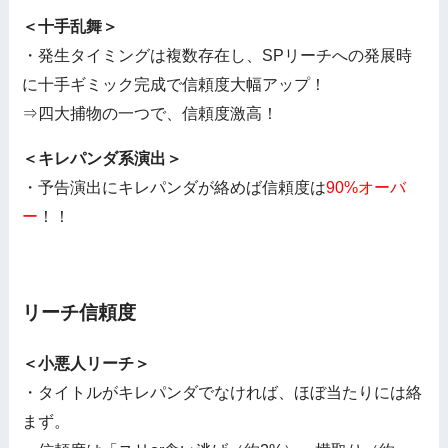
＜十手乱舞＞
・発生タイミングは複数存在し、SPリーチへの発展時
に十手ギミック完成で信頼度大幅アップ！
⇒四大捕物の一つで、信頼度激高！
＜キレパンダ系演出＞
・予告演出にキレパンダが絡めば信頼度は
90%オーバ
ー
！！
リーチ信頼度
＜小悪人リーチ＞
・タイトルがキレパンダでなければ、ほぼ当たりには絡
まず。