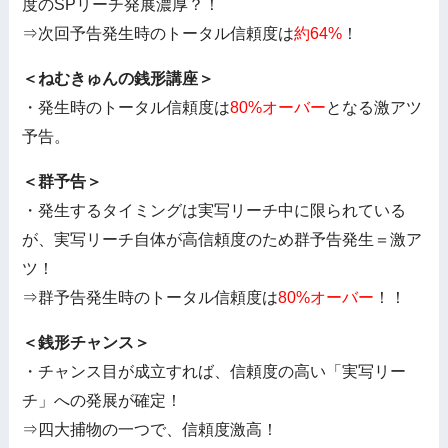
度のSPリーチ発展濃厚？！
⇒次回予告発生時のトータル信頼度は
約64%
！
＜ねむきゅんの銭形講座＞
・発生時のトータル信頼度は
80%オーバー
となる激アツ
予告。
＜群予告＞
・発生するタイミングは実写リーチ中に限られている
が、実写リーチ自体が高信頼度のため群予告発生＝激ア
ツ！
⇒群予告発生時のトータル信頼度は
80%オーバー
！！
＜銭形チャンス＞
・チャンス目が成立すれば、信頼度の高い「実写リー
チ」への発展が確定！
⇒四大捕物の一つで、信頼度激高！