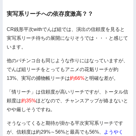
実写系リーチへの依存度激高？？
CR銭形平次withでんぱ組では、演出の信頼度を見ると
実写系リーチ待ちの展開になりそうでは・・・と感じて
います。
他のパチンコ台も同じような作りにはなっていますが、
でんぱ組リーチをとってもアニメの花魁リーチが約
13%、実写の捕物帳リーチは
約66%
と明確な差が。
「情リーチ」は信頼度が高いリーチですが、トータル信
頼度は
約35%
ほどなので、チャンスアップが絡まないと
やや厳しそうですね。
そうなってくると期待が掛かる平次実写系リーチです
が、信頼度は約29%～56%と最高でも56%、
ようやく