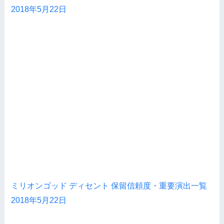
2018年5月22日
ミリオンゴッド ディセント 保留信頼度・重要演出一覧
2018年5月22日