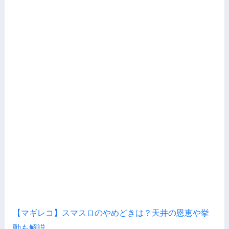
【マギレコ】スマスロのやめどきは？天井の恩恵や挙
動も解説