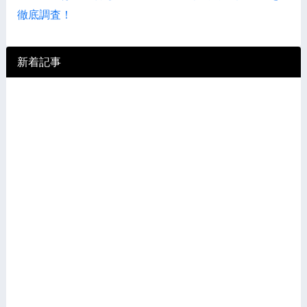
徹底調査！
新着記事