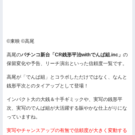
©東映 ©高尾
高尾の
パチンコ新台「CR銭形平治withでんぱ組.inc」
の
保留変化や予告、リーチ演出といった信頼度一覧です。
高尾が「でんぱ組」とコラボしただけではなく、なんと
銭形平次とのタイアップとして登場！
インパクト大の大銭＆十手ギミックや、実写の銭形平
次、実写のでんぱ組が大活躍する賑やかな仕上がりにな
っていますね。
実写やチャンスアップの有無で信頼度が大きく変動する