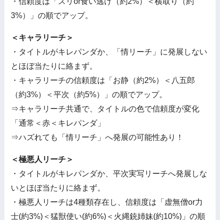
・信頼度は「スリor食い逃げ（約2%）＜横取り（約
3%）」の順でアップ。
＜キャラリーチ＞
・タイトルがキレパンダか、「情リーチ」に発展しない
とほぼ当たりに絡まず。
・キャラリーチの信頼度は「お静（約2%）＜八五郎
（約3%）＜平次（約5%）」の順でアップ。
⇒キャラリーチ共通で、タイトルの色で信頼度が変化
「通常＜赤＜キレパンダ」
⇒ハズれても「情リーチ」へ発展の可能性あり！
＜極悪人リーチ＞
・タイトルがキレパンダか、平次実写リーチへ発展しな
いとほぼ当たりに絡まず。
・極悪人リーチは4種類存在し、信頼度は「虚無僧or力
士(約3%)＜猛獣使い(約6%)＜火縄銃姉妹(約10%)」の順