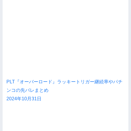
PLT『オーバーロード』ラッキートリガー継続率やパチ
ンコの先バレまとめ
2024年10月31日