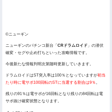
©ニューギン
ニューギンのパチンコ新台「
CRドラムロイド
」の潜伏
確変・セグや止め打ちといった攻略情報です。
今後新たな情報判明次第随時更新していきます。
ドラムロイドはST突入率は100％となっていますが
初当
たり時に電サポ100回転のSTに当選する割合は9％
。
残りの91％は電サポが16回転となり残りの84回転は電
サポ抜け確変状態となります。