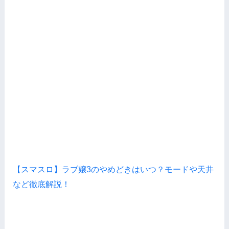
【スマスロ】ラブ嬢3のやめどきはいつ？モードや天井
など徹底解説！