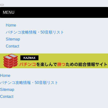
MENU
Home
パチンコ攻略情報・50音順リスト
Sitemap
Contact
Home
パチンコ攻略情報・50音順リスト
Sitemap
Contact