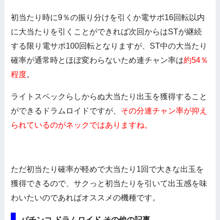
初当たり時に9％の振り分けを引くか電サポ16回転以内
に大当たりを引くことができれば次回からはSTが継続
する限り電サポ100回転となりますが、ST中の大当たり
確率が通常時とほぼ変わらないため連チャン率は
約54％
程度
。
ライトスペックらしからぬ大当たり出玉を獲得すること
ができるドラムロイドですが、
その分連チャン率が抑え
られているのがネックではありますね。
ただ初当たり確率が軽めで大当たり1回で大きな出玉を
獲得できるので、サクっと初当たりを引いて出玉感を味
わいたいのであればオススメの機種です。
パチンコ ドラムロイド その他の記事