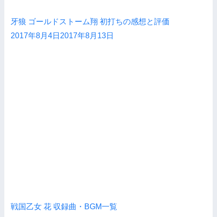
牙狼 ゴールドストーム翔 初打ちの感想と評価
2017年8月4日
2017年8月13日
戦国乙女 花 収録曲・BGM一覧