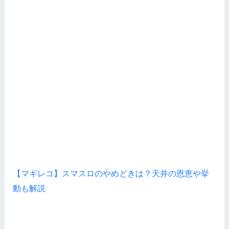
【マギレコ】スマスロのやめどきは？天井の恩恵や挙
動も解説