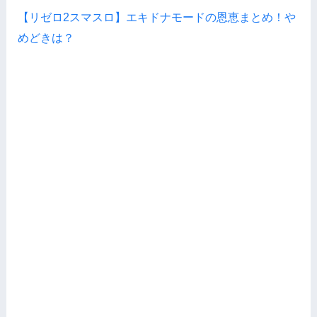
【リゼロ2スマスロ】エキドナモードの恩恵まとめ！や
めどきは？