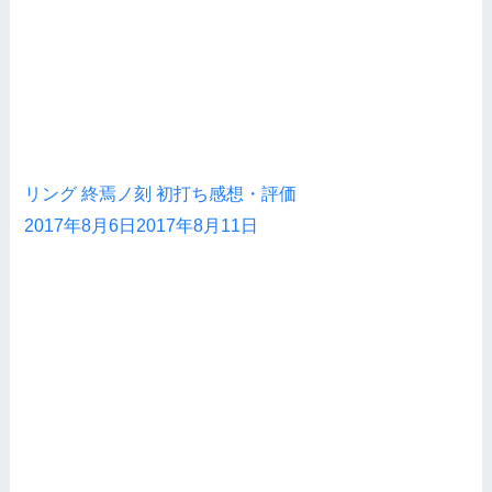
リング 終焉ノ刻 初打ち感想・評価
2017年8月6日
2017年8月11日