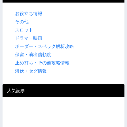
お役立ち情報
その他
スロット
ドラマ・映画
ボーダー・スペック解析攻略
保留・演出信頼度
止め打ち・その他攻略情報
潜伏・セグ情報
人気記事