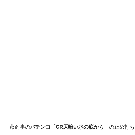
藤商事の
パチンコ「CR仄暗い水の底から」
の止め打ち