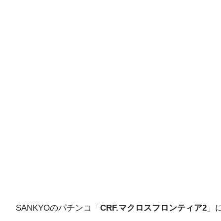
SANKYOのパチンコ「
CRF.マクロスフロンティア2
」