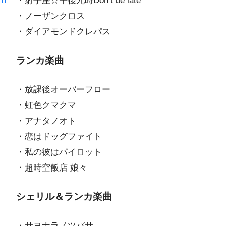
・射手座☆午後九時Don’t be late
・ノーザンクロス
・ダイアモンドクレパス
ランカ楽曲
・放課後オーバーフロー
・虹色クマクマ
・アナタノオト
・恋はドッグファイト
・私の彼はパイロット
・超時空飯店 娘々
シェリル＆ランカ楽曲
・サヨナラノツバサ