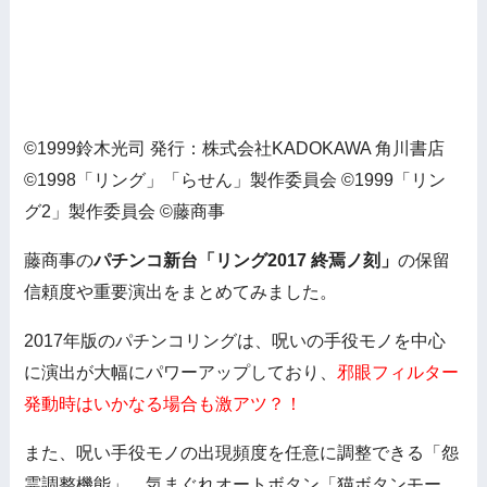
©1999鈴木光司 発行：株式会社KADOKAWA 角川書店
©1998「リング」「らせん」製作委員会 ©1999「リン
グ2」製作委員会 ©藤商事
藤商事の
パチンコ新台「リング2017 終焉ノ刻」
の保留
信頼度や重要演出をまとめてみました。
2017年版のパチンコリングは、呪いの手役モノを中心
に演出が大幅にパワーアップしており、
邪眼フィルター
発動時はいかなる場合も激アツ？！
また、呪い手役モノの出現頻度を任意に調整できる「怨
霊調整機能」、気まぐれオートボタン「猫ボタンモー