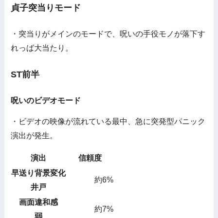
貞子突当りモード
・突当りがメインのモードで、呪いの手役モノが落下す
れっば大当たり。
ST前半
呪いのビデオモード
・ビデオの映像が流れている最中、急に突発型パニック
演出が発生。
演出
信頼度
早送り背景変化
約6%
井戸
画面違和感
約7%
弱