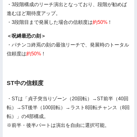
・3段階構成のリーチ演出となっており、段階が勧めば
進むほど期待度アップ。
・3段階目まで発展した場合の信頼度は
約50%
！
＜呪縛最恐の刻＞
・パチンコ終焉の刻の最強リーチで、発展時のトータル
信頼度は
約50%
！
ST中の信頼度
・STは「貞子突当りゾーン（20回転）→ST前半（40回
転）→ST後半（100回転）→ラスト8回転チャンス（8回
転）」の4部構成。
※前半・後半パートは演出を自由に選択可能。