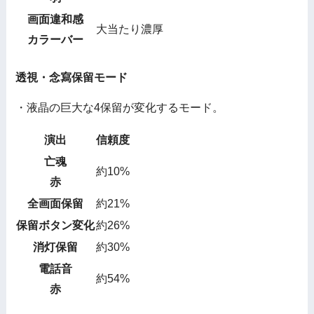
画面違和感
大当たり濃厚
カラーバー
透視・念寫保留モード
・液晶の巨大な4保留が変化するモード。
演出
信頼度
亡魂
約10%
赤
全画面保留
約21%
保留ボタン変化
約26%
消灯保留
約30%
電話音
約54%
赤