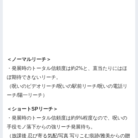
＜ノーマルリーチ＞
・発展時のトータル信頼度は約2%と、直当たりにはほ
ぼ期待できないリーチ。
（呪いのビデオリーチ/呪いの駅前リーチ/呪いの電話リ
ーチ/陽一リーチ）
＜ショートSPリーチ＞
・発展時のトータル信頼度は約9%程度なので、呪いの
手役モノ落下からの強リーチ発展待ち。
（放課後 忍び寄る気配/写真 写りこむ痕跡/雅美からの贈