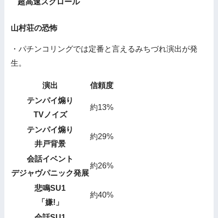
超高速スクロール
山村荘の恐怖
・パチンコリングでは定番と言えるみちづれ演出が発
生。
演出
信頼度
テンパイ煽り
約13%
TVノイズ
テンパイ煽り
約29%
井戸背景
会話イベント
約26%
デジャヴパニック発展
悲鳴SU1
約40%
「嫌!」
会話SU1