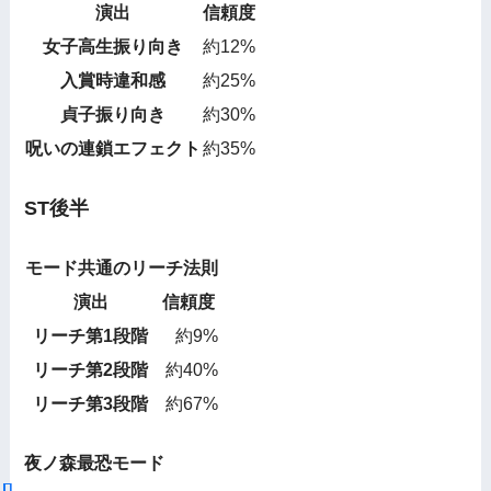
演出
信頼度
女子高生振り向き
約12%
入賞時違和感
約25%
貞子振り向き
約30%
呪いの連鎖エフェクト
約35%
ST後半
モード共通のリーチ法則
演出
信頼度
リーチ第1段階
約9%
リーチ第2段階
約40%
リーチ第3段階
約67%
夜ノ森最恐モード