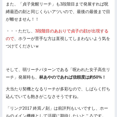
また、「貞子覚醒リーチ」も3段階目まで発展すれば呪
縛最恐の刻と同じくらいアツいので、最後の最後まで目
が離せません！！
・・・ただし、
3段階目のあおりで貞子の顔が出現する
ので
、ホラーが苦手な方は直視してしまわないよう気を
つけてくださいｗ
そして、弱リーチパターンである「呪われた女子高生リ
ーチ」発展時も、
林あやのであれば信頼度は約50%！
大当たり契機となるリーチが多彩なので、しばらく打ち
込んでいても飽きがこなさそうですね。
「リング2017 終焉ノ刻」は前評判もいいですし、ホー
ルのメイン機種として活躍に期待したいところです。