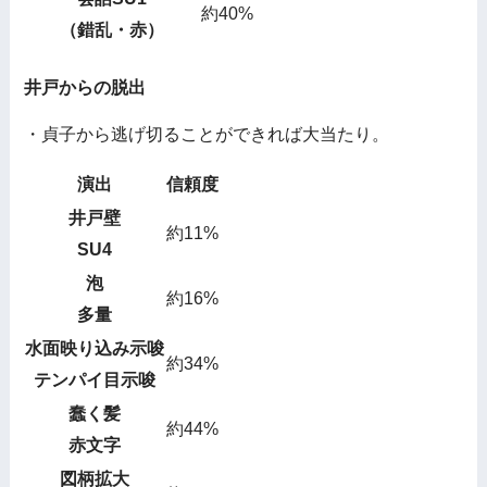
約40%
（錯乱・赤）
井戸からの脱出
・貞子から逃げ切ることができれば大当たり。
演出
信頼度
井戸壁
約11%
SU4
泡
約16%
多量
水面映り込み示唆
約34%
テンパイ目示唆
蠢く髪
約44%
赤文字
図柄拡大