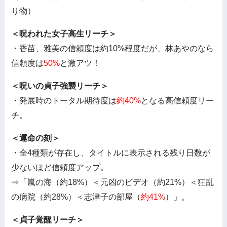
り物）
＜呪われた女子高生リーチ＞
・香苗、雅美の信頼度は約10%程度だが、林あやのなら
信頼度は
50%
と激アツ！
＜呪いの貞子強襲リーチ＞
・発展時のトータル期待度は
約40%
となる高信頼度リー
チ。
＜運命の刻＞
・全4種類が存在し、タイトルに表示される残り日数が
少ないほど信頼度アップ。
⇒「嵐の海（約18%）＜元凶のビデオ（約21%）＜狂乱
の病院（約28%）＜志津子の部屋（
約41%
）」。
＜貞子覚醒リーチ＞