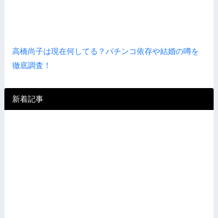
高橋尚子は現在何してる？パチンコ依存や結婚の噂を
徹底調査！
新着記事