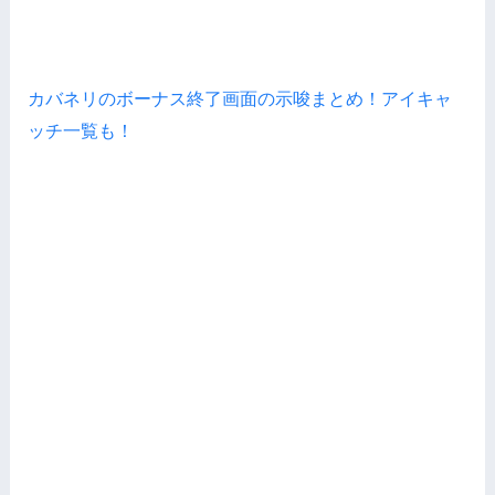
カバネリのボーナス終了画面の示唆まとめ！アイキャ
ッチ一覧も！