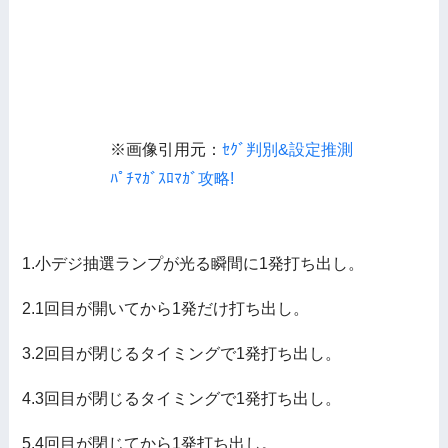
※画像引用元：
ｾｸﾞ判別&設定推測
ﾊﾟﾁﾏｶﾞｽﾛﾏｶﾞ攻略!
1.小デジ抽選ランプが光る瞬間に1発打ち出し。
2.1回目が開いてから1発だけ打ち出し。
3.2回目が閉じるタイミングで1発打ち出し。
4.3回目が閉じるタイミングで1発打ち出し。
5.4回目が閉じてから1発打ち出し。