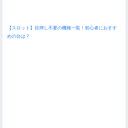
【スロット】目押し不要の機種一覧！初心者におすす
めの台は？