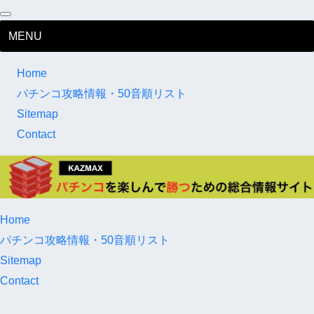
MENU
Home
パチンコ攻略情報・50音順リスト
Sitemap
Contact
Home
パチンコ攻略情報・50音順リスト
Sitemap
Contact