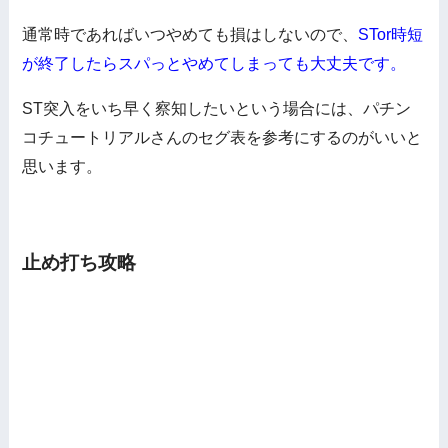
通常時であればいつやめても損はしないので、
STor時短
が終了したらスパっとやめてしまっても大丈夫です。
ST突入をいち早く察知したいという場合には、パチン
コチュートリアルさんのセグ表を参考にするのがいいと
思います。
止め打ち攻略