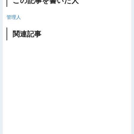
この記事を書いた人
管理人
関連記事