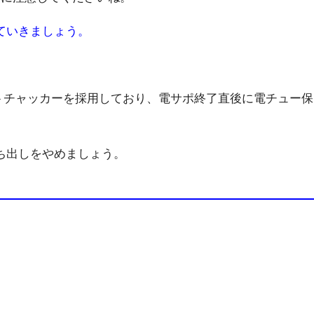
ていきましょう。
エイトチャッカーを採用しており、電サポ終了直後に電チュー
ち出しをやめましょう。