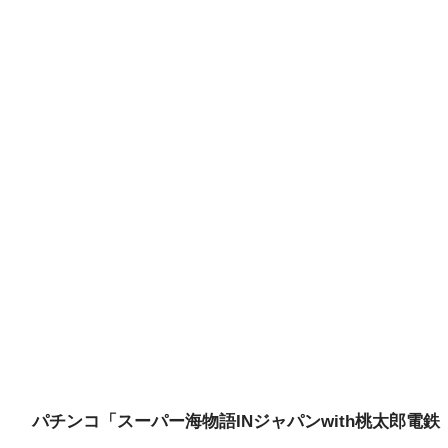
パチンコ「スーパー海物語INジャパンwith桃太郎電鉄