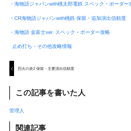
・海物語ジャパンwith桃太郎電鉄 スペック・ボーダー
・CR海物語ジャパンwith桃鉄 保留・追加演出信頼度
・海物語 金富士ver. スペック・ボーダー攻略
止め打ち・その他攻略情報
烈火の炎2 保留・主要演出信頼度
この記事を書いた人
管理人
関連記事