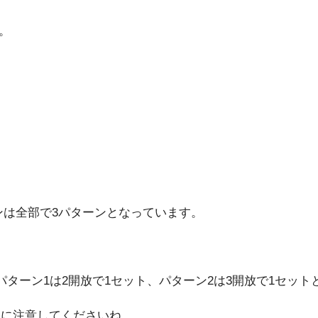
。
ーンは全部で3パターンとなっています。
パターン1は2開放で1セット、パターン2は3開放で1セッ
点に注意してくださいね。