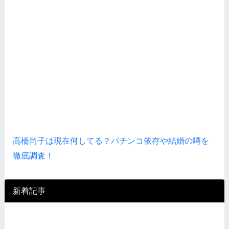
高橋尚子は現在何してる？パチンコ依存や結婚の噂を
徹底調査！
新着記事