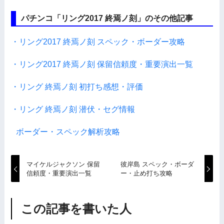
パチンコ「リング2017 終焉ノ刻」のその他記事
・リング2017 終焉ノ刻 スペック・ボーダー攻略
・リング2017 終焉ノ刻 保留信頼度・重要演出一覧
・リング 終焉ノ刻 初打ち感想・評価
・リング 終焉ノ刻 潜伏・セグ情報
ボーダー・スペック解析攻略
マイケルジャクソン 保留
彼岸島 スペック・ボーダ
信頼度・重要演出一覧
ー・止め打ち攻略
この記事を書いた人