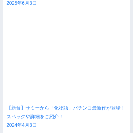
2025年6月3日
【新台】サミーから「化物語」パチンコ最新作が登場！
スペックや詳細をご紹介！
2024年4月3日