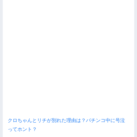
クロちゃんとリチが別れた理由は？パチンコ中に号泣
ってホント？