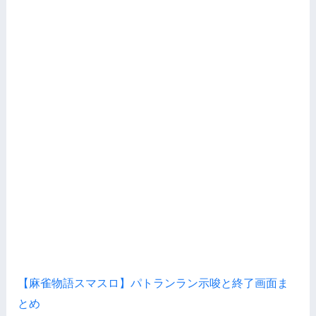
【麻雀物語スマスロ】パトランラン示唆と終了画面ま
とめ