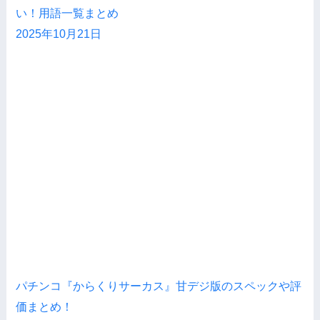
い！用語一覧まとめ
2025年10月21日
パチンコ『からくりサーカス』甘デジ版のスペックや評
価まとめ！