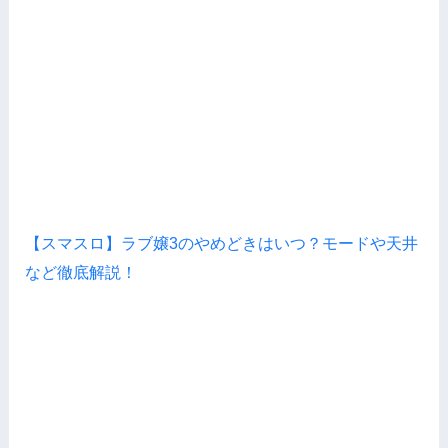
【スマスロ】ラブ嬢3のやめどきはいつ？モードや天井
など徹底解説！