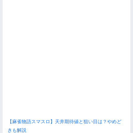
【麻雀物語スマスロ】天井期待値と狙い目は？やめど
きも解説