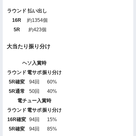
ラウンド
払い出し
16R
約1354個
5R
約423個
大当たり振り分け
ヘソ入賞時
ラウンド
電サポ
振り分け
5R確変
94回
60%
5R通常
50回
40%
電チュー入賞時
ラウンド
電サポ
振り分け
16R確変
94回
15%
5R確変
94回
85%