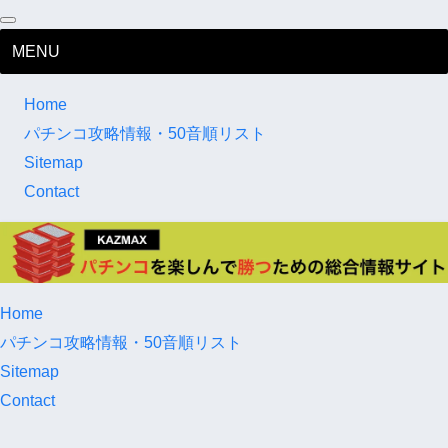
MENU
Home
パチンコ攻略情報・50音順リスト
Sitemap
Contact
Home
パチンコ攻略情報・50音順リスト
Sitemap
Contact