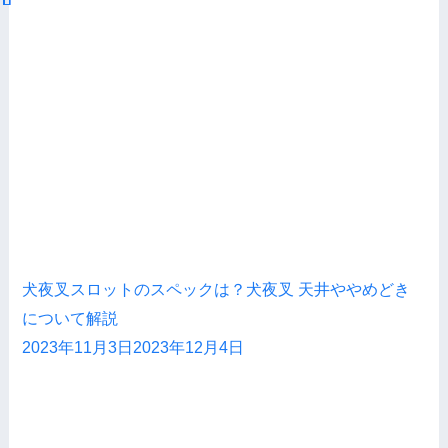
犬夜叉スロットのスペックは？犬夜叉 天井ややめどき
について解説
2023年11月3日
2023年12月4日