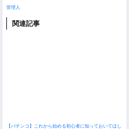
管理人
関連記事
【パチンコ】これから始める初心者に知っておいてほし